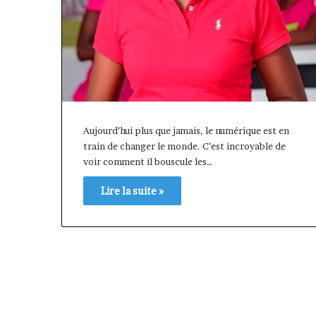
Aujourd’hui plus que jamais, le numérique est en
train de changer le monde. C’est incroyable de
voir comment il bouscule les…
Lire la suite »
« Cette
plateforme
va
contribuer
il y a 1 semaine
à
« Cette plateforme va
faire