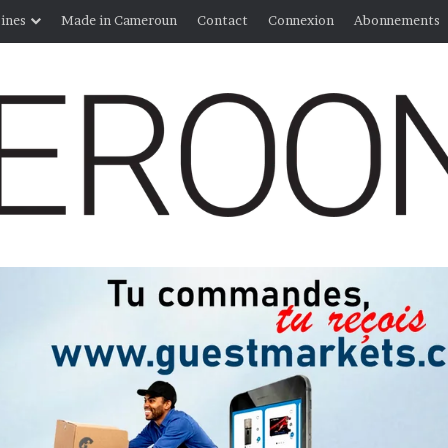
ines
Made in Cameroun
Contact
Connexion
Abonnements