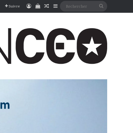
Connexion
Voir votre panier
Article Aléatoire
Sidebar (barre latérale)
Rechercher
Suivre