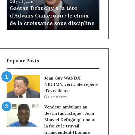
Daya Tchangoum passe de
Tchangoum
chy à la tête
l’expérience client à la
passe
meroun : le choix
conquête du marché des
de
sance sous discipline
entreprises
l’expérience
client
à
la
conquête
du
Popular Posts
marché
des
entreprises
Jean Guy WANDJI
NKUIMY, véritable repère
d’excellence
13 mai 2022
Vendeur ambulant au
destin fantastique : Jean
Marcel Defogang, quand
la foi et le travail
transcendent l’homme