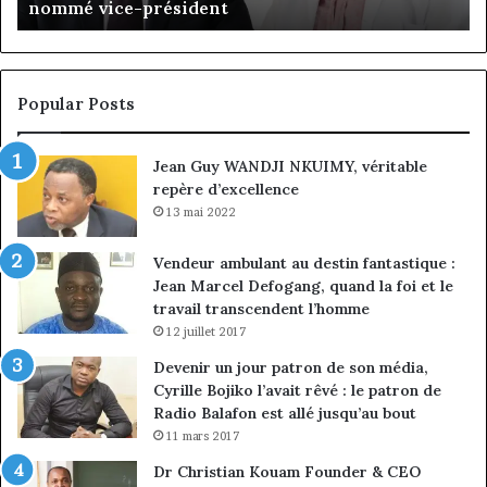
nommé vice-président
du
ch
conseil,
de
Jean-
la
Emmanuel
cr
Pondi
so
Popular Posts
nommé
di
vice-
Jean Guy WANDJI NKUIMY, véritable
président
repère d’excellence
13 mai 2022
Vendeur ambulant au destin fantastique :
Jean Marcel Defogang, quand la foi et le
travail transcendent l’homme
12 juillet 2017
Devenir un jour patron de son média,
Cyrille Bojiko l’avait rêvé : le patron de
Radio Balafon est allé jusqu’au bout
11 mars 2017
Dr Christian Kouam Founder & CEO