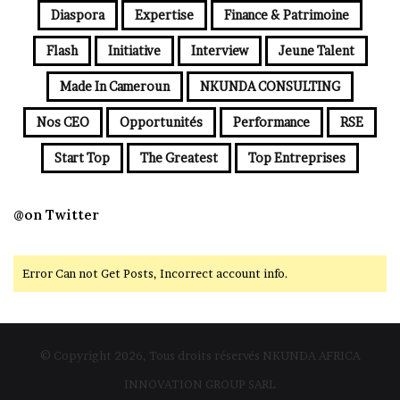
Diaspora
Expertise
Finance & Patrimoine
Flash
Initiative
Interview
Jeune Talent
Made In Cameroun
NKUNDA CONSULTING
Nos CEO
Opportunités
Performance
RSE
Start Top
The Greatest
Top Entreprises
@on Twitter
Error Can not Get Posts, Incorrect account info.
© Copyright 2026, Tous droits réservés NKUNDA AFRICA
INNOVATION GROUP SARL