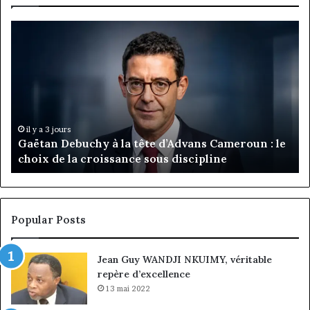
Gaëtan
M
Debuchy
Bu
à
:
la
Ma
tête
Ro
d’Advans
Da
Cameroun
Tc
:
pa
il y a 3 jours
Gaëtan Debuchy à la tête d’Advans Cameroun : le
le
de
choix de la croissance sous discipline
choix
l’
de
cl
la
à
croissance
la
sous
co
Popular Posts
discipline
du
ma
Jean Guy WANDJI NKUIMY, véritable
de
repère d’excellence
en
13 mai 2022