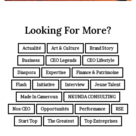
Looking For More?
Actualité
Art & Culture
Brand Story
Business
CEO Legends
CEO Lifestyle
Diaspora
Expertise
Finance & Patrimoine
Flash
Initiative
Interview
Jeune Talent
Made In Cameroun
NKUNDA CONSULTING
Nos CEO
Opportunités
Performance
RSE
Start Top
The Greatest
Top Entreprises