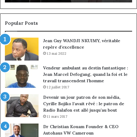
conseil,
de
Jean-
la
Emmanuel
cr
Pondi
so
Popular Posts
nommé
di
vice-
Jean Guy WANDJI NKUIMY, véritable
président
repère d’excellence
13 mai 2022
Vendeur ambulant au destin fantastique :
Jean Marcel Defogang, quand la foi et le
travail transcendent l’homme
12 juillet 2017
Devenir un jour patron de son média,
Cyrille Bojiko l’avait rêvé : le patron de
Radio Balafon est allé jusqu’au bout
11 mars 2017
Dr Christian Kouam Founder & CEO
Autohaus VW Cameroun