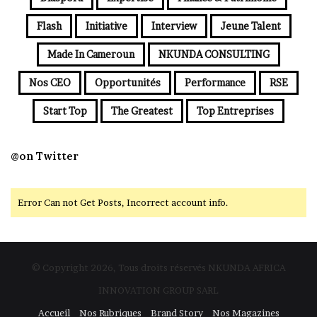
Flash
Initiative
Interview
Jeune Talent
Made In Cameroun
NKUNDA CONSULTING
Nos CEO
Opportunités
Performance
RSE
Start Top
The Greatest
Top Entreprises
@on Twitter
Error Can not Get Posts, Incorrect account info.
© Copyright 2026, Tous droits réservés NKUNDA AFRICA
INNOVATION GROUP SARL
Accueil
Nos Rubriques
Brand Story
Nos Magazines