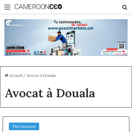
Menu
R
Accueil
/
Avocat à Douala
Avocat à Douala
The Greatest