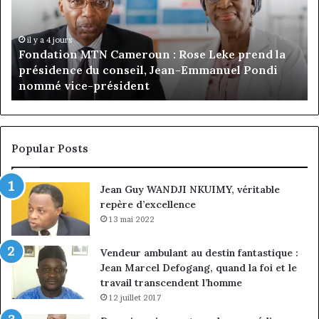
Rose
tê
Leke
d’
prend
Ca
il y a 4 jours
Fondation MTN Cameroun : Rose Leke prend la
la
:
s
présidence du conseil, Jean-Emmanuel Pondi
présidence
le
nommé vice-président
du
ch
conseil,
de
Jean-
la
Emmanuel
cr
Pondi
so
Popular Posts
nommé
di
vice-
Jean Guy WANDJI NKUIMY, véritable
président
repère d’excellence
13 mai 2022
Vendeur ambulant au destin fantastique :
Jean Marcel Defogang, quand la foi et le
travail transcendent l’homme
12 juillet 2017