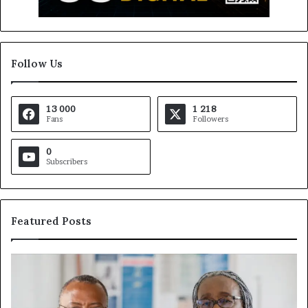
Follow Us
13 000
1 218
Fans
Followers
0
Subscribers
Featured Posts
Fondation
Ga
MTN
De
Cameroun
à
:
la