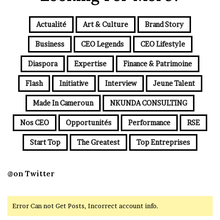
Actualité
Art & Culture
Brand Story
Business
CEO Legends
CEO Lifestyle
Diaspora
Expertise
Finance & Patrimoine
Flash
Initiative
Interview
Jeune Talent
Made In Cameroun
NKUNDA CONSULTING
Nos CEO
Opportunités
Performance
RSE
Start Top
The Greatest
Top Entreprises
@on Twitter
Error Can not Get Posts, Incorrect account info.