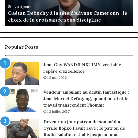
:
pa
il y a 4 jours
Gaëtan Debuchy à la tête d’Advans Cameroun : le
le
de
choix de la croissance sous discipline
choix
l’
de
cl
la
à
croissance
la
sous
co
Popular Posts
discipline
du
ma
Jean Guy WANDJI NKUIMY, véritable
de
repère d’excellence
en
13 mai 2022
Vendeur ambulant au destin fantastique :
Jean Marcel Defogang, quand la foi et le
travail transcendent l’homme
12 juillet 2017
Devenir un jour patron de son média,
Cyrille Bojiko l’avait rêvé : le patron de
Radio Balafon est allé jusqu’au bout