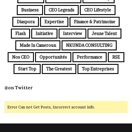
Business
CEO Legends
CEO Lifestyle
Diaspora
Expertise
Finance & Patrimoine
Flash
Initiative
Interview
Jeune Talent
Made In Cameroun
NKUNDA CONSULTING
Nos CEO
Opportunités
Performance
RSE
Start Top
The Greatest
Top Entreprises
@on Twitter
Error Can not Get Posts, Incorrect account info.