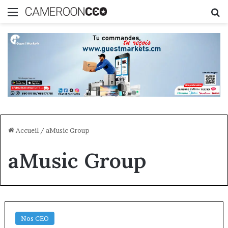
Menu
R
Accueil
/
aMusic Group
aMusic Group
Nos CEO