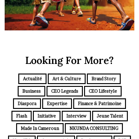
Looking For More?
Actualité
Art & Culture
Brand Story
Business
CEO Legends
CEO Lifestyle
Diaspora
Expertise
Finance & Patrimoine
Flash
Initiative
Interview
Jeune Talent
Made In Cameroun
NKUNDA CONSULTING