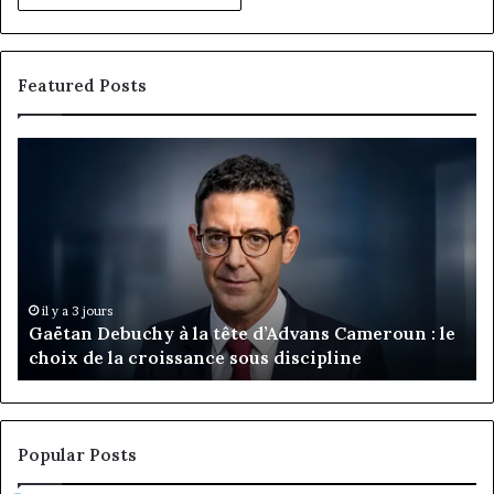
Featured Posts
Gaëtan
M
Debuchy
Bu
à
:
la
Ma
tête
Ro
d’Advans
Da
Cameroun
Tc
:
pa
il y a 3 jours
Gaëtan Debuchy à la tête d’Advans Cameroun : le
le
de
choix de la croissance sous discipline
choix
l’
de
cl
la
à
croissance
la
sous
co
Popular Posts
discipline
du