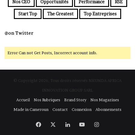
Nos CEO
Opportunités
Performance
RSE
Start Top
The Greatest
Top Entreprises
@on Twitter
Error Can not Get Posts, Incorrect account info.
© Copyright 2026, Tous droits réservés NKUNDA AFRICA
INNOVATION GROUP SARL
Accueil
Nos Rubriques
Brand Story
Nos Magazines
Made in Cameroun
Contact
Connexion
Abonnements
Facebook
X
Linkedin
YouTube
Instagram