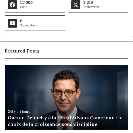
13 000
1 218
Fans
Followers
0
Subscribers
Featured Posts
Gaëtan
M
Debuchy
Bu
à
:
la
Ma
tête
Ro
d’Advans
Da
Cameroun
Tc
:
pa
il y a 4 jours
Gaëtan Debuchy à la tête d’Advans Cameroun : le
le
de
choix de la croissance sous discipline
choix
l’
de
cl