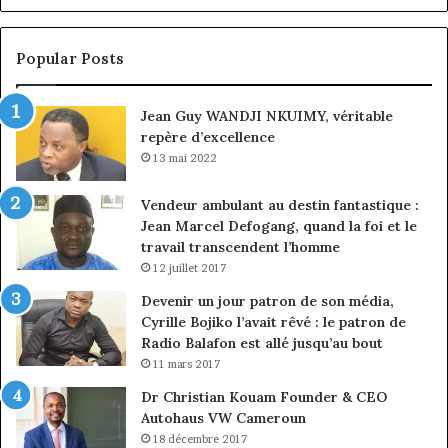
la
à
croissance
la
sous
co
Popular Posts
discipline
du
ma
Jean Guy WANDJI NKUIMY, véritable
de
repère d’excellence
en
13 mai 2022
Vendeur ambulant au destin fantastique :
Jean Marcel Defogang, quand la foi et le
travail transcendent l’homme
12 juillet 2017
Devenir un jour patron de son média,
Cyrille Bojiko l’avait rêvé : le patron de
Radio Balafon est allé jusqu’au bout
11 mars 2017
Dr Christian Kouam Founder & CEO
Autohaus VW Cameroun
18 décembre 2017