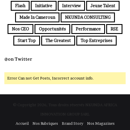
Flash
Initiative
Interview
Jeune Talent
Made In Cameroun
NKUNDA CONSULTING
Nos CEO
Opportunités
Performance
RSE
Start Top
The Greatest
Top Entreprises
@on Twitter
Error Can not Get Posts, Incorrect account info.
© Copyright 2026, Tous droits réservés NKUNDA AFRICA
INNOVATION GROUP SARL
Accueil
Nos Rubriques
Brand Story
Nos Magazines