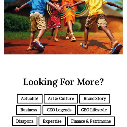
Looking For More?
Actualité
Art & Culture
Brand Story
Business
CEO Legends
CEO Lifestyle
Diaspora
Expertise
Finance & Patrimoine