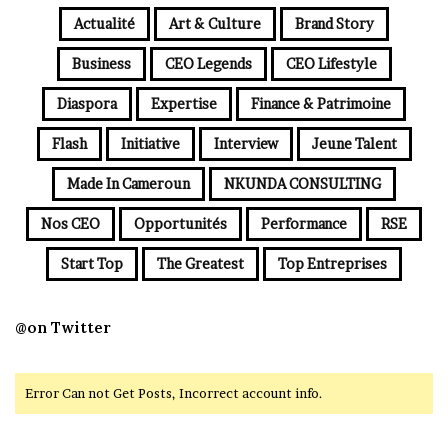
Actualité
Art & Culture
Brand Story
Business
CEO Legends
CEO Lifestyle
Diaspora
Expertise
Finance & Patrimoine
Flash
Initiative
Interview
Jeune Talent
Made In Cameroun
NKUNDA CONSULTING
Nos CEO
Opportunités
Performance
RSE
Start Top
The Greatest
Top Entreprises
@on Twitter
Error Can not Get Posts, Incorrect account info.