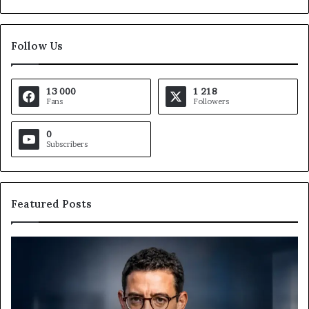
Follow Us
13 000
1 218
Fans
Followers
0
Subscribers
Featured Posts
Gaëtan
M
Debuchy
Bu
à
:
la
Ma
tête
Ro