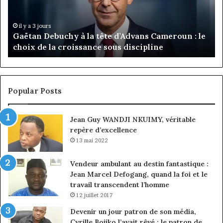
d’Advans
Da
Cameroun
Tc
:
pa
il y a 3 jours
Gaëtan Debuchy à la tête d’Advans Cameroun : le
le
de
choix de la croissance sous discipline
choix
l’
de
cl
la
à
croissance
la
sous
co
Popular Posts
discipline
du
ma
Jean Guy WANDJI NKUIMY, véritable
de
repère d’excellence
en
13 mai 2022
Vendeur ambulant au destin fantastique :
Jean Marcel Defogang, quand la foi et le
travail transcendent l’homme
12 juillet 2017
Devenir un jour patron de son média,
Cyrille Bojiko l’avait rêvé : le patron de