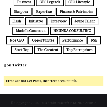
Business
CEO Legends
CEO Lifestyle
Diaspora
Expertise
Finance & Patrimoine
Flash
Initiative
Interview
Jeune Talent
Made In Cameroun
NKUNDA CONSULTING
Nos CEO
Opportunités
Performance
RSE
Start Top
The Greatest
Top Entreprises
@on Twitter
Error Can not Get Posts, Incorrect account info.
© Copyright 2026, Tous droits réservés NKUNDA AFRICA