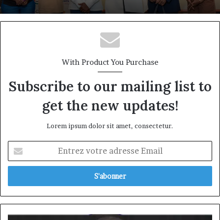
DÉCLIC Business : à Douala, une première
édition qui attaque le talon d’Achille des
With Product You Purchase
PME camerounaises
Subscribe to our mailing list to
get the new updates!
Lorem ipsum dolor sit amet, consectetur.
Entrez
votre
adresse
Email
François