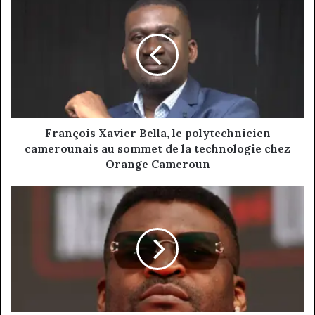
Xavier
Bella,
le
polytechnicien
camerounais
au
sommet
de
la
François Xavier Bella, le polytechnicien
technologie
camerounais au sommet de la technologie chez
chez
Orange Cameroun
Orange
Cameroun
FRANCIS
NGANNOU
:
LE
PREDATOR
EST
AUSSI
UN
INVESTISSEUR.