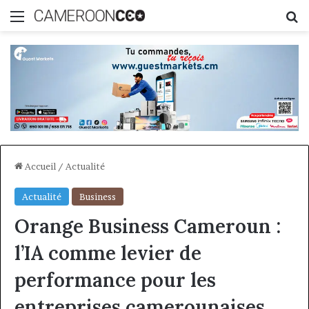
Menu
R
Accueil
/
Actualité
Actualité
Business
Orange Business Cameroun :
l’IA comme levier de
performance pour les
entreprises camerounaises