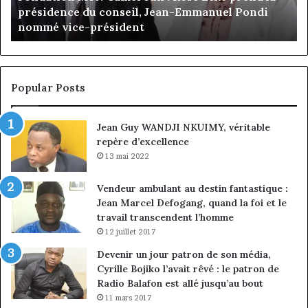
Gaëtan Debuchy à la tête d’Advans Cameroun : le
le
de
choix de la croissance sous discipline
choix
l’
de
cl
la
à
croissance
la
sous
co
Popular Posts
discipline
du
ma
Jean Guy WANDJI NKUIMY, véritable
de
repère d’excellence
en
13 mai 2022
Vendeur ambulant au destin fantastique :
Jean Marcel Defogang, quand la foi et le
travail transcendent l’homme
12 juillet 2017
Devenir un jour patron de son média,
Cyrille Bojiko l’avait rêvé : le patron de
Radio Balafon est allé jusqu’au bout
11 mars 2017