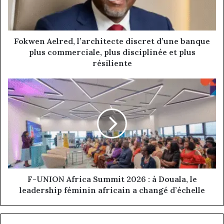
plus
commerciale,
plus
disciplinée
Fokwen Aelred, l’architecte discret d’une banque
et
plus commerciale, plus disciplinée et plus
plus
résiliente
résiliente
F-
UNION
Africa
Summit
2026
:
à
Douala,
le
leadership
F-UNION Africa Summit 2026 : à Douala, le
féminin
leadership féminin africain a changé d’échelle
africain
a
changé