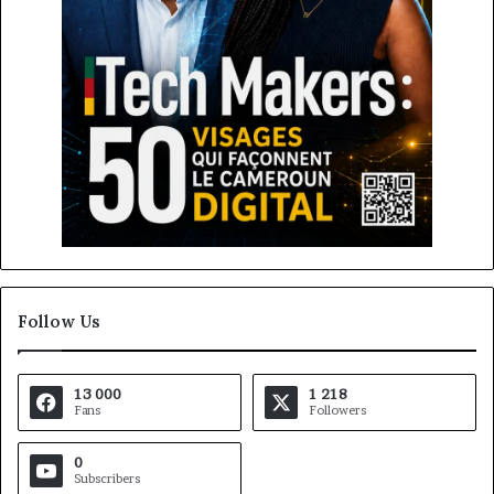
Follow Us
13 000
1 218
Fans
Followers
0
Subscribers