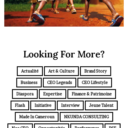
Looking For More?
Actualité
Art & Culture
Brand Story
Business
CEO Legends
CEO Lifestyle
Diaspora
Expertise
Finance & Patrimoine
Flash
Initiative
Interview
Jeune Talent
Made In Cameroun
NKUNDA CONSULTING