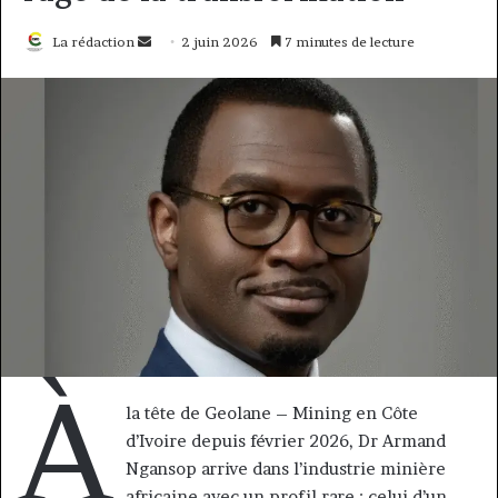
Envoyer
La rédaction
2 juin 2026
7 minutes de lecture
un
courriel
À
la tête de Geolane – Mining en Côte
d’Ivoire depuis février 2026, Dr Armand
Ngansop arrive dans l’industrie minière
africaine avec un profil rare : celui d’un