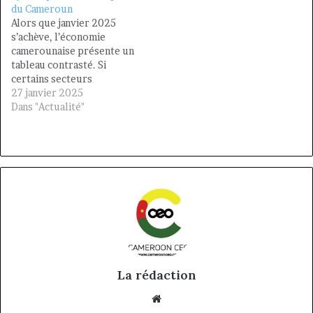
du Cameroun
Alors que janvier 2025
s’achève, l’économie
camerounaise présente un
tableau contrasté. Si
certains secteurs
affichent des progrès
27 janvier 2025
notables, d'autres
Dans "Actualité"
stagnent ou révèlent des
fragilités structurelles
profondes. Cette analyse
se veut une évaluation
objective des
performances de 2024 et
des perspectives pour
2025, avec un regard
critique sur les choix
économiques…
La rédaction
Website