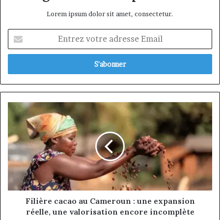
Lorem ipsum dolor sit amet, consectetur.
Entrez
votre
adresse
Email
Filière
cacao
au
Cameroun
:
une
expansion
réelle,
une
valorisation
Filière cacao au Cameroun : une expansion
encore
réelle, une valorisation encore incomplète
incomplète