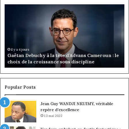
Gaëtan
M
Debuchy
Bu
à
:
la
Ma
tête
Ro
d’Advans
Da
Cameroun
Tc
:
pa
il y a 4 jours
Gaëtan Debuchy à la tête d’Advans Cameroun : le
le
de
choix de la croissance sous discipline
choix
l’
de
cl
la
à
croissance
la
sous
co
Popular Posts
discipline
du
ma
Jean Guy WANDJI NKUIMY, véritable
de
repère d’excellence
en
13 mai 2022