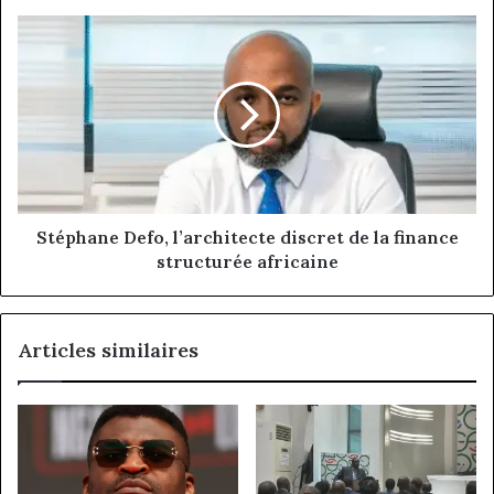
Stéphane
Defo,
l’architecte
discret
de
la
finance
structurée
africaine
Stéphane Defo, l’architecte discret de la finance
structurée africaine
Articles similaires