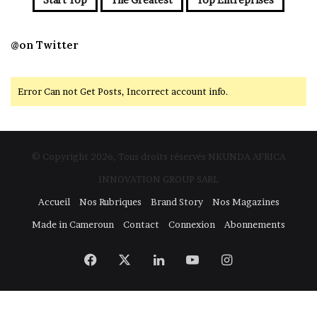
@on Twitter
Error Can not Get Posts, Incorrect account info.
© Copyright 2026, Tous droits réservés NKUNDA AFRICA
INNOVATION GROUP SARL
Accueil
Nos Rubriques
Brand Story
Nos Magazines
Made in Cameroun
Contact
Connexion
Abonnements
Facebook
X
Linkedin
YouTube
Instagram