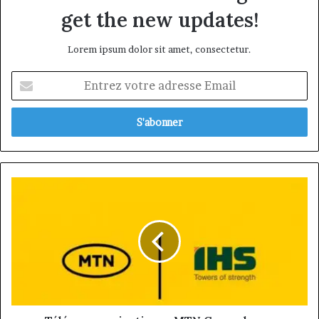
get the new updates!
Lorem ipsum dolor sit amet, consectetur.
Entrez
votre
adresse
Email
Télécommunications
:
MTN
Group
lance
l’offensive
stratégique
pour
acquérir
100