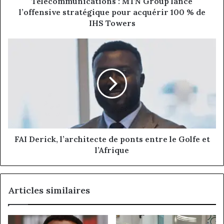
Télécommunications : MTN Group lance
%
l’offensive stratégique pour acquérir 100 % de
de
IHS Towers
IHS
Towers
FAI
Derick,
l’architecte
de
ponts
entre
le
Golfe
et
l’Afrique
FAI Derick, l’architecte de ponts entre le Golfe et
l’Afrique
Articles similaires