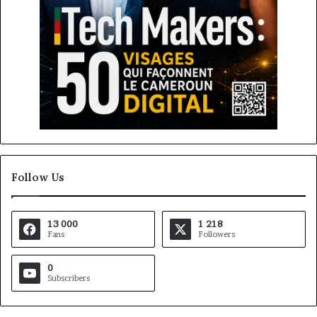
Follow Us
13 000
1 218
Fans
Followers
0
Subscribers