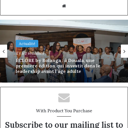
Website
Actualité
il y a 2 semaines
Actualité
DÉCLIC Business : à Douala, une première
il y a 2 semaines
édition qui attaque le talon d’Achille des
PME camerounaises
ÉCLORE by Bolanga : à Douala, une
première édition qui investit dans le
leadership avant l’âge adulte
With Product You Purchase
Subscribe to our mailing list to