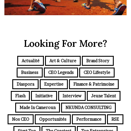
Looking For More?
Actualité
Art & Culture
Brand Story
Business
CEO Legends
CEO Lifestyle
Diaspora
Expertise
Finance & Patrimoine
Flash
Initiative
Interview
Jeune Talent
Made In Cameroun
NKUNDA CONSULTING
Nos CEO
Opportunités
Performance
RSE
Start Top
The Greatest
Top Entreprises