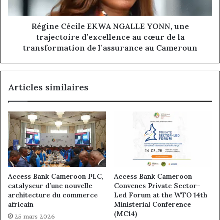
d’excellence
au
cœur
Régine Cécile EKWА NGALLE YONN, une
de
trajectoire d’excellence au cœur de la
la
transformation de l’assurance au Cameroun
transformation
de
l’assurance
Articles similaires
au
Cameroun
Access Bank Cameroon PLC,
Access Bank Cameroon
catalyseur d’une nouvelle
Convenes Private Sector-
architecture du commerce
Led Forum at the WTO 14th
africain
Ministerial Conference
(MC14)
25 mars 2026