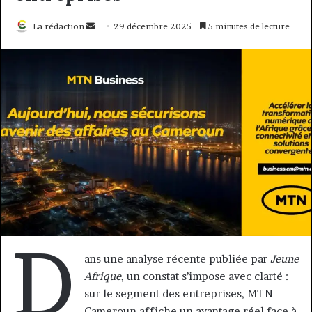
Envoyer
La rédaction
29 décembre 2025
5 minutes de lecture
un
courriel
D
ans une analyse récente publiée par
Jeune
Afrique
, un constat s’impose avec clarté :
sur le segment des entreprises, MTN
Cameroun affiche un avantage réel face à