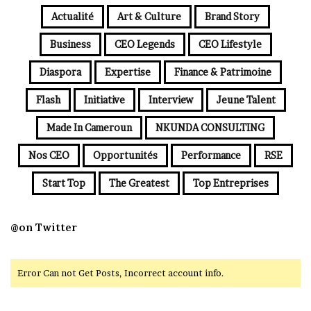
Actualité
Art & Culture
Brand Story
Business
CEO Legends
CEO Lifestyle
Diaspora
Expertise
Finance & Patrimoine
Flash
Initiative
Interview
Jeune Talent
Made In Cameroun
NKUNDA CONSULTING
Nos CEO
Opportunités
Performance
RSE
Start Top
The Greatest
Top Entreprises
@on Twitter
Error Can not Get Posts, Incorrect account info.