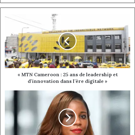
«
MTN
Cameroon
:
25
ans
de
leadership
et
d’innovation
« MTN Cameroon : 25 ans de leadership et
dans
d’innovation dans l’ère digitale »
l’ère
digitale
Régine
»
Cécile
EKWА
NGALLE
YONN,
une
trajectoire