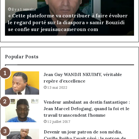
Leke
d’
prend
Ca
il y a 23 heures
Fondation MTN Cameroun : Rose Leke prend la
la
:
présidence du conseil, Jean-Emmanuel Pondi
présidence
le
nommé vice-président
du
ch
conseil,
de
Jean-
la
Emmanuel
cr
Pondi
so
Popular Posts
nommé
di
vice-
Jean Guy WANDJI NKUIMY, véritable
président
repère d’excellence
13 mai 2022
Vendeur ambulant au destin fantastique :
Jean Marcel Defogang, quand la foi et le
travail transcendent l’homme
12 juillet 2017
Devenir un jour patron de son média,
Cyrille Bojiko l’avait rêvé : le patron de