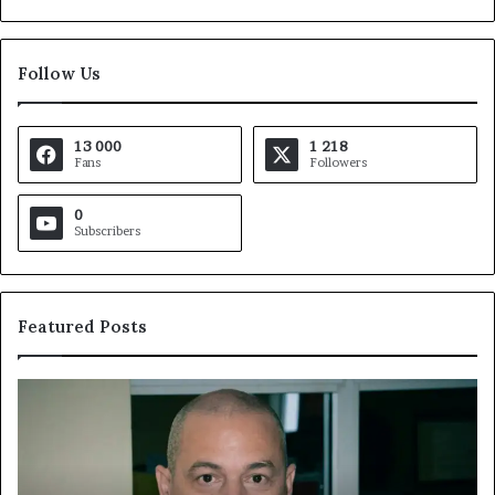
Follow Us
13 000
1 218
Fans
Followers
0
Subscribers
Featured Posts
Fondation
Ga
MTN
De
Cameroun
à
:
la
Rose
tê