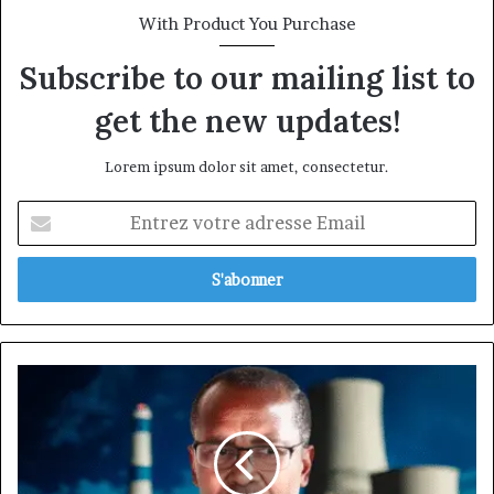
With Product You Purchase
Subscribe to our mailing list to
get the new updates!
Lorem ipsum dolor sit amet, consectetur.
Entrez
votre
adresse
Email
Vincent
Nkong-
Njock,
l’ingénieur
atomiste
qui