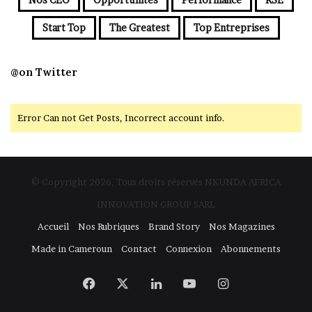
Start Top
The Greatest
Top Entreprises
@on Twitter
Error Can not Get Posts, Incorrect account info.
© Copyright 2026, Tous droits réservés NKUNDA AFRICA
INNOVATION GROUP SARL
Accueil
Nos Rubriques
Brand Story
Nos Magazines
Made in Cameroun
Contact
Connexion
Abonnements
Facebook
X
Linkedin
YouTube
Instagram