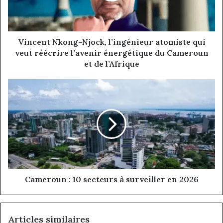
veut
réécrire
l’avenir
énergétique
Vincent Nkong-Njock, l’ingénieur atomiste qui
du
veut réécrire l’avenir énergétique du Cameroun
Cameroun
et de l’Afrique
et
de
Cameroun
l’Afrique
:
10
secteurs
à
surveiller
en
2026
Cameroun : 10 secteurs à surveiller en 2026
Articles similaires