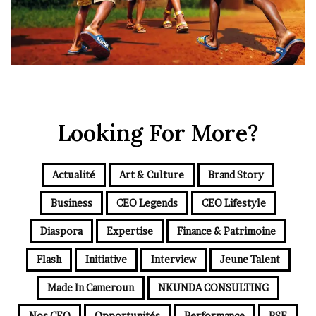
Looking For More?
Actualité
Art & Culture
Brand Story
Business
CEO Legends
CEO Lifestyle
Diaspora
Expertise
Finance & Patrimoine
Flash
Initiative
Interview
Jeune Talent
Made In Cameroun
NKUNDA CONSULTING
Nos CEO
Opportunités
Performance
RSE