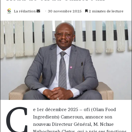
Envoyer
La rédaction
30 novembre 2025
2 minutes de lecture
un
courriel
C
e 1er décembre 2025 – ofi (Olam Food
Ingredients) Cameroun, annonce son
nouveau Directeur Général, M. Nchue
Nghochuzeh Cletus, qui a pris ses fonctions