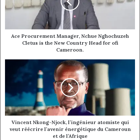
Nghochuzeh
Cletus
is
the
New
Country
Ace Procurement Manager, Nchue Nghochuzeh
Head
Cletus is the New Country Head for ofi
for
Cameroon.
ofi
Cameroon.
Vincent
Nkong-
Njock,
l’ingénieur
atomiste
qui
veut
réécrire
l’avenir
énergétique
Vincent Nkong-Njock, l’ingénieur atomiste qui
du
veut réécrire l’avenir énergétique du Cameroun
Cameroun
et de l’Afrique