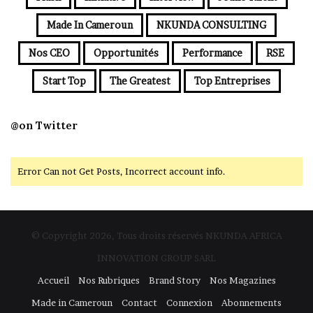
Made In Cameroun
NKUNDA CONSULTING
Nos CEO
Opportunités
Performance
RSE
Start Top
The Greatest
Top Entreprises
@on Twitter
Error Can not Get Posts, Incorrect account info.
© Copyright 2026, Tous droits réservés NKUNDA AFRICA
INNOVATION GROUP SARL
Accueil
Nos Rubriques
Brand Story
Nos Magazines
Made in Cameroun
Contact
Connexion
Abonnements