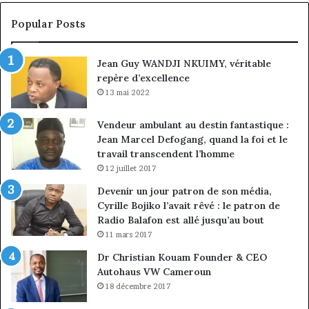
croissance
la
sous
co
Popular Posts
discipline
du
ma
Jean Guy WANDJI NKUIMY, véritable
de
repère d’excellence
en
13 mai 2022
Vendeur ambulant au destin fantastique :
Jean Marcel Defogang, quand la foi et le
travail transcendent l’homme
12 juillet 2017
Devenir un jour patron de son média,
Cyrille Bojiko l’avait rêvé : le patron de
Radio Balafon est allé jusqu’au bout
11 mars 2017
Dr Christian Kouam Founder & CEO
Autohaus VW Cameroun
18 décembre 2017