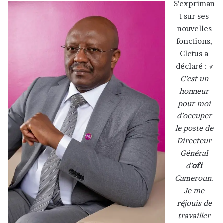
S’expriman
t sur ses
nouvelles
fonctions,
Cletus a
déclaré :
«
C’est un
honneur
pour moi
d’occuper
le poste de
Directeur
Général
d’
ofi
Cameroun.
Je me
réjouis de
travailler