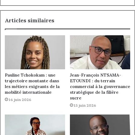
et
de
l’Afrique
Articles similaires
Pauline Tchokokam : une
Jean-François NTSAMA-
trajectoire montante dans
ETOUNDI : du terrain
les métiers exigeants de la
commercial à la gouvernance
mobilité internationale
stratégique de la filière
sucre
16 juin 2026
15 juin 2026