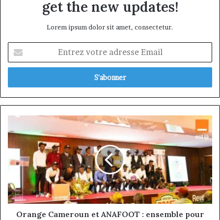
get the new updates!
Lorem ipsum dolor sit amet, consectetur.
Entrez
votre
adresse
Email
Orange
Cameroun
et
ANAFOOT
:
ensemble
pour
bâtir
l’avenir
du
Orange Cameroun et ANAFOOT : ensemble pour