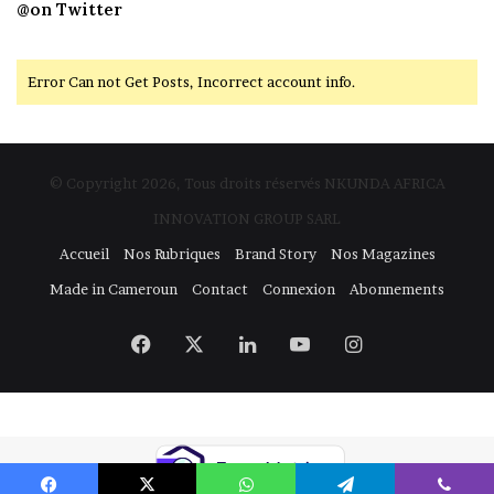
@on Twitter
Error Can not Get Posts, Incorrect account info.
© Copyright 2026, Tous droits réservés NKUNDA AFRICA
INNOVATION GROUP SARL
Accueil
Nos Rubriques
Brand Story
Nos Magazines
Made in Cameroun
Contact
Connexion
Abonnements
Facebook
X
Linkedin
YouTube
Instagram