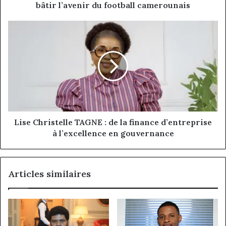
football
bâtir l’avenir du football camerounais
camerounais
Lise
Christelle
TAGNE
:
de
la
finance
d’entreprise
à
l’excellence
Lise Christelle TAGNE : de la finance d’entreprise
en
à l’excellence en gouvernance
gouvernance
Articles similaires