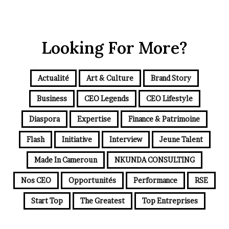
Looking For More?
Actualité
Art & Culture
Brand Story
Business
CEO Legends
CEO Lifestyle
Diaspora
Expertise
Finance & Patrimoine
Flash
Initiative
Interview
Jeune Talent
Made In Cameroun
NKUNDA CONSULTING
Nos CEO
Opportunités
Performance
RSE
Start Top
The Greatest
Top Entreprises