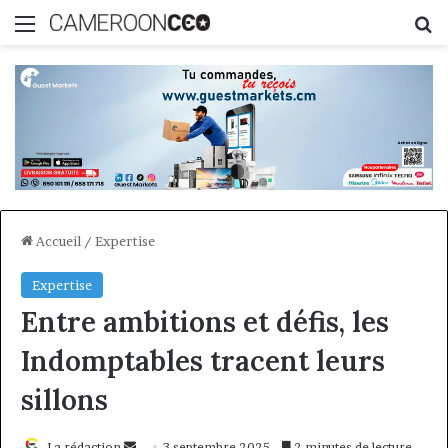
Menu
R
Accueil
/
Expertise
Expertise
Entre ambitions et défis, les
Indomptables tracent leurs
sillons
Envoyer
La rédaction
3 septembre 2025
2 minutes de lecture