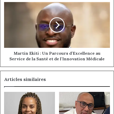
l’Afrique
Martin
de
Ekiti
l’Ouest
:
et
Un
Centrale
Parcours
d’Excellence
au
Service
de
la
Martin Ekiti : Un Parcours d’Excellence au
Santé
Service de la Santé et de l’Innovation Médicale
et
de
l’Innovation
Articles similaires
Médicale