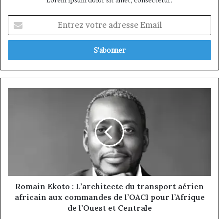
Lorem ipsum dolor sit amet, consectetur.
Entrez
votre
adresse
Email
Romain
Ekoto
:
L’architecte
du
transport
aérien
africain
aux
commandes
Romain Ekoto : L’architecte du transport aérien
de
africain aux commandes de l’OACI pour l’Afrique
l’OACI
de l’Ouest et Centrale
pour