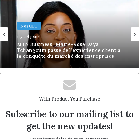
Nos CEO
il y a 7 jours
Nos CEO
Afri Insurance et AfriLife Insurance :
Philippe Kanga nommé Directeur
il y a 4 jours
Général par intérim, fin de mandat pour
Norbert Ngniwake
MTN Business : Marie-Rose Daya
Tchangoum passe de l’expérience client à
With Product You Purchase
la conquête du marché des entreprises
Subscribe to our mailing list to
get the new updates!