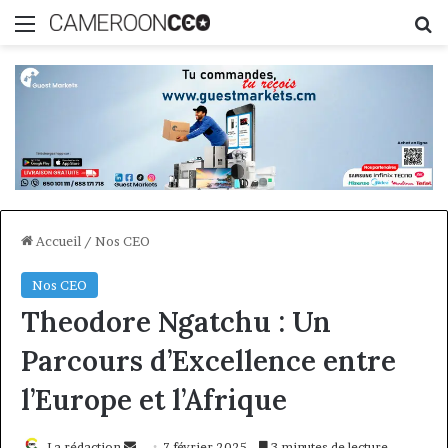
Menu
R
Accueil
/
Nos CEO
Nos CEO
Theodore Ngatchu : Un
Parcours d’Excellence entre
l’Europe et l’Afrique
Envoyer
La rédaction
7 février 2025
3 minutes de lecture