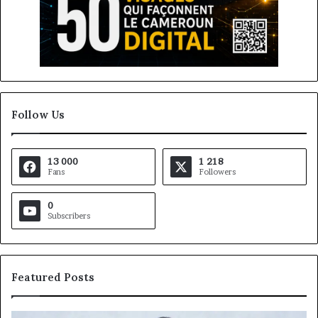
Follow Us
13 000
1 218
Fans
Followers
0
Subscribers
Featured Posts
Marcelle
Fo