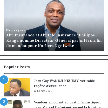
Monkam
M
Siayojie
Ca
prend
:
les
Ro
commandes
Le
de
pr
Jumia
la
il y a 17 minutes
n
Marcelle Monkam Siayojie prend les commandes
Maroc
pr
de Jumia Maroc
du
co
Je
Em
Po
Popular Posts
n
vi
Jean Guy WANDJI NKUIMY, véritable
pr
repère d’excellence
13 mai 2022
Vendeur ambulant au destin fantastique :
Jean Marcel Defogang, quand la foi et le