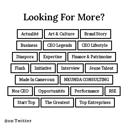
Looking For More?
Actualité
Art & Culture
Brand Story
Business
CEO Legends
CEO Lifestyle
Diaspora
Expertise
Finance & Patrimoine
Flash
Initiative
Interview
Jeune Talent
Made In Cameroun
NKUNDA CONSULTING
Nos CEO
Opportunités
Performance
RSE
Start Top
The Greatest
Top Entreprises
@on Twitter