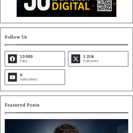
Follow Us
13 000
1 218
Fans
Followers
0
Subscribers
Featured Posts
Gaëtan
M
Debuchy
Bu