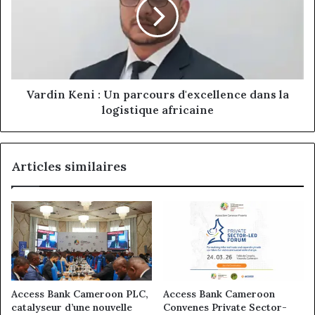
Un
parcours
d'excellence
dans
la
logistique
africaine
Vardin Keni : Un parcours d'excellence dans la
logistique africaine
Articles similaires
Access Bank Cameroon PLC,
Access Bank Cameroon
catalyseur d’une nouvelle
Convenes Private Sector-