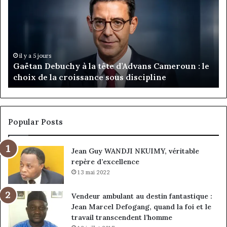
à
:
la
Ma
tête
Ro
d’Advans
Da
Cameroun
Tc
:
pa
il y a 5 jours
Gaëtan Debuchy à la tête d’Advans Cameroun : le
le
de
choix de la croissance sous discipline
choix
l’
de
cl
la
à
croissance
la
sous
co
Popular Posts
discipline
du
ma
Jean Guy WANDJI NKUIMY, véritable
de
repère d’excellence
en
13 mai 2022
Vendeur ambulant au destin fantastique :
Jean Marcel Defogang, quand la foi et le
travail transcendent l’homme