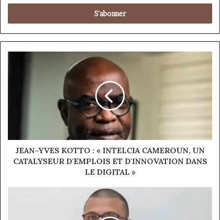
adresse
Email
JEAN-
YVES
KOTTO
:
«
INTELCIA
CAMEROUN,
UN
CATALYSEUR
D'EMPLOIS
JEAN-YVES KOTTO : « INTELCIA CAMEROUN, UN
ET
CATALYSEUR D'EMPLOIS ET D'INNOVATION DANS
D'INNOVATION
LE DIGITAL »
DANS
LE
Vardin
DIGITAL
Keni
»
: