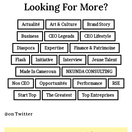
Looking For More?
Actualité
Art & Culture
Brand Story
Business
CEO Legends
CEO Lifestyle
Diaspora
Expertise
Finance & Patrimoine
Flash
Initiative
Interview
Jeune Talent
Made In Cameroun
NKUNDA CONSULTING
Nos CEO
Opportunités
Performance
RSE
Start Top
The Greatest
Top Entreprises
@on Twitter