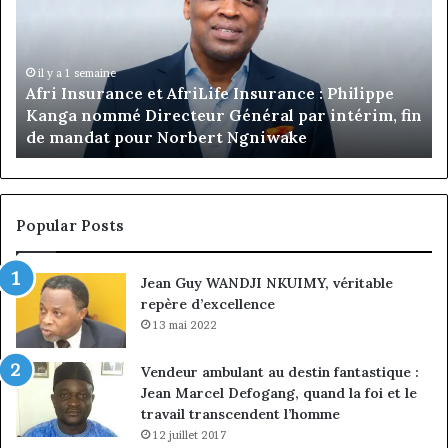
prend
:
les
Ro
commandes
Le
de
pr
Jumia
la
il y a 6 heures
n
Marcelle Monkam Siayojie prend les commandes
Maroc
pr
de Jumia Maroc
du
co
Je
Em
Po
Popular Posts
n
vi
Jean Guy WANDJI NKUIMY, véritable
pr
repère d’excellence
13 mai 2022
Vendeur ambulant au destin fantastique :
Jean Marcel Defogang, quand la foi et le
travail transcendent l’homme
12 juillet 2017