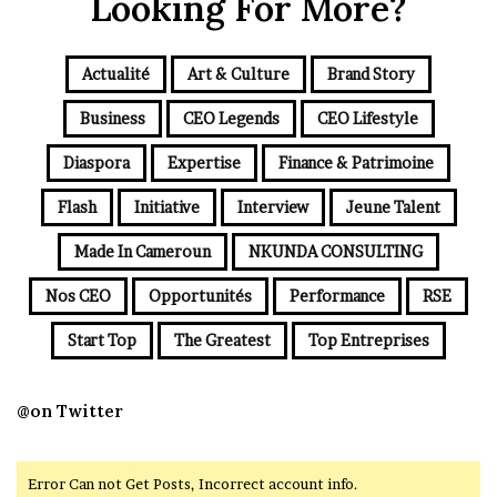
Looking For More?
Actualité
Art & Culture
Brand Story
Business
CEO Legends
CEO Lifestyle
Diaspora
Expertise
Finance & Patrimoine
Flash
Initiative
Interview
Jeune Talent
Made In Cameroun
NKUNDA CONSULTING
Nos CEO
Opportunités
Performance
RSE
Start Top
The Greatest
Top Entreprises
@on Twitter
Error Can not Get Posts, Incorrect account info.