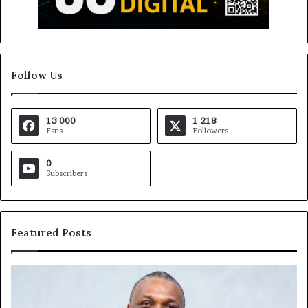
Follow Us
13 000
1 218
Fans
Followers
0
Subscribers
Featured Posts
Marcelle
Fo
Monkam
M
Siayojie
Ca