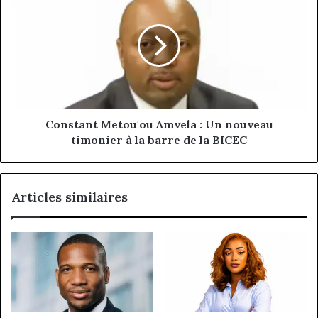
la
Metou'ou
fintech
Amvela
africaine
:
Un
nouveau
timonier
à
la
barre
Constant Metou'ou Amvela : Un nouveau
de
timonier à la barre de la BICEC
la
BICEC
Articles similaires