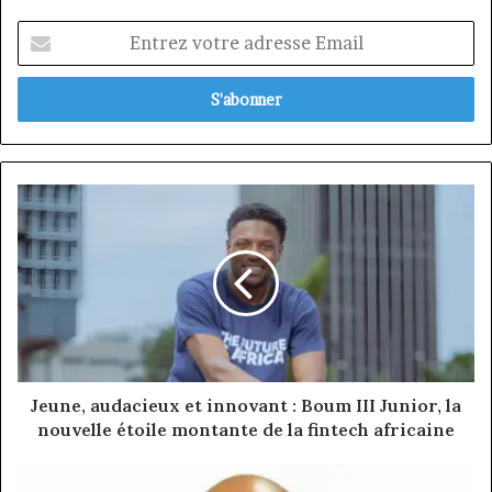
Entrez
votre
adresse
Email
Jeune,
audacieux
et
innovant
:
Boum
III
Junior,
la
nouvelle
Jeune, audacieux et innovant : Boum III Junior, la
étoile
nouvelle étoile montante de la fintech africaine
montante
de
Constant