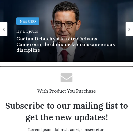
Nos CEO
Nos CEO
il y a 4 jours
il y a 4 jours
MTN Business : Marie-Rose Daya
Tchangoum passe de l’expérience client à
la conquête du marché des entreprises
Gaëtan Debuchy à la tête d’Advans
Cameroun : le choix de la croissance sous
discipline
With Product You Purchase
Subscribe to our mailing list to
get the new updates!
Lorem ipsum dolor sit amet, consectetur.