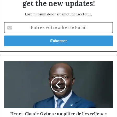
get the new updates!
Lorem ipsum dolor sit amet, consectetur.
Entrez
votre
adresse
Email
Henri-
Claude
Oyima
:
un
pilier
de
l’excellence
bancaire
et
Henri-Claude Oyima : un pilier de l’excellence