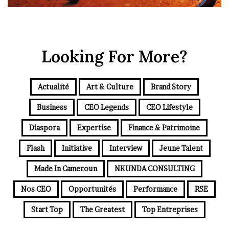
Looking For More?
Actualité
Art & Culture
Brand Story
Business
CEO Legends
CEO Lifestyle
Diaspora
Expertise
Finance & Patrimoine
Flash
Initiative
Interview
Jeune Talent
Made In Cameroun
NKUNDA CONSULTING
Nos CEO
Opportunités
Performance
RSE
Start Top
The Greatest
Top Entreprises