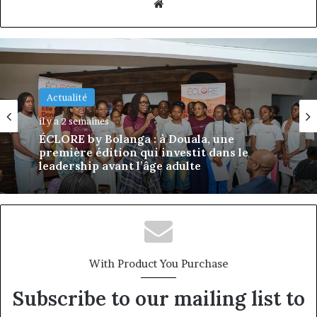
Website
Actualité
il y a 3 semaines
Actualité
DÉCLIC Business : à Douala, une première
il y a 2 semaines
édition qui attaque le talon d’Achille des
PME camerounaises
ÉCLORE by Bolanga : à Douala, une
première édition qui investit dans le
leadership avant l’âge adulte
With Product You Purchase
Subscribe to our mailing list to