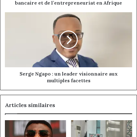
de
bancaire et de l’entrepreneuriat en Afrique
l’entrepreneuriat
en
Serge
Afrique
Ngapo
:
un
leader
visionnaire
aux
multiples
facettes
Serge Ngapo : un leader visionnaire aux
multiples facettes
Articles similaires