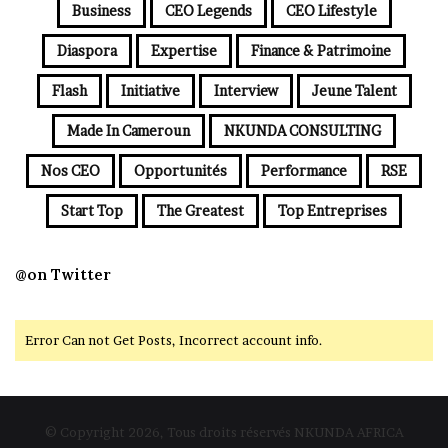
Business
CEO Legends
CEO Lifestyle
Diaspora
Expertise
Finance & Patrimoine
Flash
Initiative
Interview
Jeune Talent
Made In Cameroun
NKUNDA CONSULTING
Nos CEO
Opportunités
Performance
RSE
Start Top
The Greatest
Top Entreprises
@on Twitter
Error Can not Get Posts, Incorrect account info.
© Copyright 2026, Tous droits réservés NKUNDA AFRICA