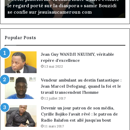
présidence du conseil, Jean-Emmanuel Pondi
présidence
le
nommé vice-président
du
ch
conseil,
de
Jean-
la
Emmanuel
cr
Pondi
so
Popular Posts
nommé
di
vice-
Jean Guy WANDJI NKUIMY, véritable
président
repère d’excellence
13 mai 2022
Vendeur ambulant au destin fantastique :
Jean Marcel Defogang, quand la foi et le
travail transcendent l’homme
12 juillet 2017
Devenir un jour patron de son média,
Cyrille Bojiko l’avait rêvé : le patron de
Radio Balafon est allé jusqu’au bout
11 mars 2017