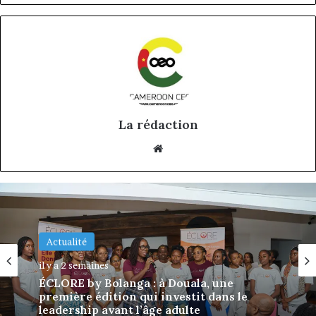
La rédaction
Website
Actualité
Actualité
il y a 2 semaines
il y a 2 semaines
DÉCLIC Business : à Douala, une première
édition qui attaque le talon d’Achille des