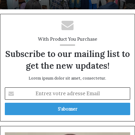
PME camerounaises
ÉCLORE by Bolanga : à Douala, une
première édition qui investit dans le
leadership avant l’âge adulte
With Product You Purchase
Subscribe to our mailing list to
get the new updates!
Lorem ipsum dolor sit amet, consectetur.
Entrez
votre
adresse
Email
Ngu