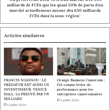
de
milliards de FCFA que les quasi 50% de parts d'un
FCFA
marché actuellement autour des 630 milliards
que
FCFA dans la sous-région"
les
quasi
50%
Articles similaires
de
parts
d'un
marché
actuellement
autour
des
630
milliards
FRANCIS NGANNOU : LE
Orange Business Cameroun :
FCFA
PREDATOR EST AUSSI UN
l’IA comme levier de
dans
INVESTISSEUR. VENICE
performance pour les
la
HALL, LA PREUVE PAR UN
entreprises camerounaises
sous-
MILLIARD
4 juillet 2026
région"
6 juillet 2026