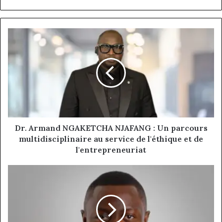
Dr.
Armand
NGAKETCHA
NJAFANG
:
Un
parcours
multidisciplinaire
au
service
Dr. Armand NGAKETCHA NJAFANG : Un parcours
de
multidisciplinaire au service de l'éthique et de
l'éthique
l'entrepreneuriat
et
de
Yannick
l'entrepreneuriat
Efangon
Fotso
:
Un
brillant