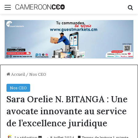
Menu
R
Accueil
/
Nos CEO
Nos CEO
Sara Orelie N. BITANGA : Une
avocate innovante au service
de l’excellence juridique
Envoyer
La rédaction
8 juillet 2024
Temps de lecture 1 minute