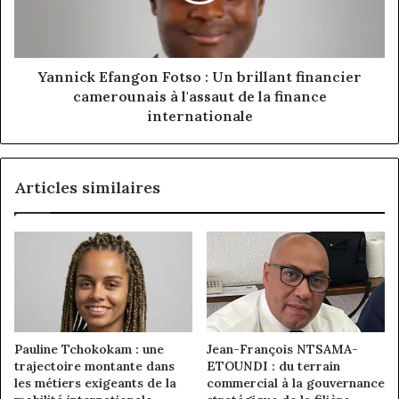
financier
camerounais
à
l'assaut
Yannick Efangon Fotso : Un brillant financier
de
camerounais à l'assaut de la finance
la
internationale
finance
internationale
Articles similaires
Pauline Tchokokam : une
Jean-François NTSAMA-
trajectoire montante dans
ETOUNDI : du terrain
les métiers exigeants de la
commercial à la gouvernance