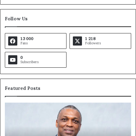
Follow Us
13 000
1 218
Fans
Followers
0
Subscribers
Featured Posts
Afri
Ma
Insurance
M
et
Si
AfriLife
pr
Insurance
les