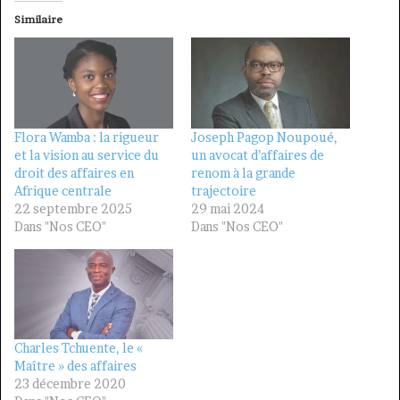
Similaire
Flora Wamba : la rigueur
Joseph Pagop Noupoué,
et la vision au service du
un avocat d’affaires de
droit des affaires en
renom à la grande
Afrique centrale
trajectoire
22 septembre 2025
29 mai 2024
Dans "Nos CEO"
Dans "Nos CEO"
Charles Tchuente, le «
Maître » des affaires
23 décembre 2020