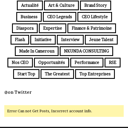
Actualité
Art & Culture
Brand Story
Business
CEO Legends
CEO Lifestyle
Diaspora
Expertise
Finance & Patrimoine
Flash
Initiative
Interview
Jeune Talent
Made In Cameroun
NKUNDA CONSULTING
Nos CEO
Opportunités
Performance
RSE
Start Top
The Greatest
Top Entreprises
@on Twitter
Error Can not Get Posts, Incorrect account info.