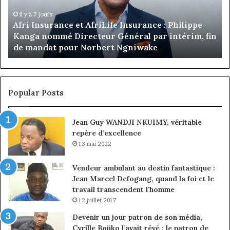
commandes
de
Jumia
il y a 52 minutes
fin
Marcelle Monkam Siayojie prend les commandes
Maroc
de Jumia Maroc
Popular Posts
Jean Guy WANDJI NKUIMY, véritable
repère d’excellence
13 mai 2022
Vendeur ambulant au destin fantastique :
Jean Marcel Defogang, quand la foi et le
travail transcendent l’homme
12 juillet 2017
Devenir un jour patron de son média,
Cyrille Bojiko l’avait rêvé : le patron de