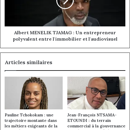
Un
entrepreneur
polyvalent
entre
l'immobilier
et
Albert MENELIK TJAMAG : Un entrepreneur
l'audiovisuel
polyvalent entre l'immobilier et l'audiovisuel
Articles similaires
Pauline Tchokokam : une
Jean-François NTSAMA-
trajectoire montante dans
ETOUNDI : du terrain
les métiers exigeants de la
commercial à la gouvernance