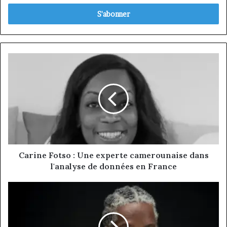
adresse
Email
Carine
Fotso
:
Une
experte
camerounaise
dans
l'analyse
de
données
Carine Fotso : Une experte camerounaise dans
en
l'analyse de données en France
France
Albert
MENELIK
TJAMAG
: