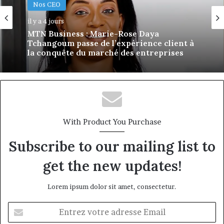
Nos CEO
Nos CEO
il y a 7 jours
il y a 4 jours
Afri Insurance et AfriLife Insurance :
MTN Business : Marie-Rose Daya
Philippe Kanga nommé Directeur
Tchangoum passe de l’expérience client à
Général par intérim, fin de mandat pour
la conquête du marché des entreprises
Norbert Ngniwake
With Product You Purchase
Subscribe to our mailing list to
get the new updates!
Lorem ipsum dolor sit amet, consectetur.
Entrez
votre