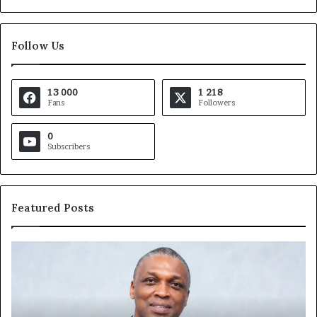
Follow Us
13 000
1 218
Fans
Followers
0
Subscribers
Featured Posts
Marcelle
Monkam
Siayojie
prend
les