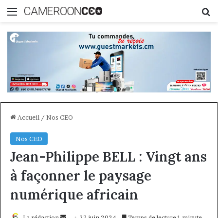
Menu
R
Accueil
/
Nos CEO
Nos CEO
Jean-Philippe BELL : Vingt ans
à façonner le paysage
numérique africain
Envoyer
La rédaction
27 juin 2024
Temps de lecture 1 minute