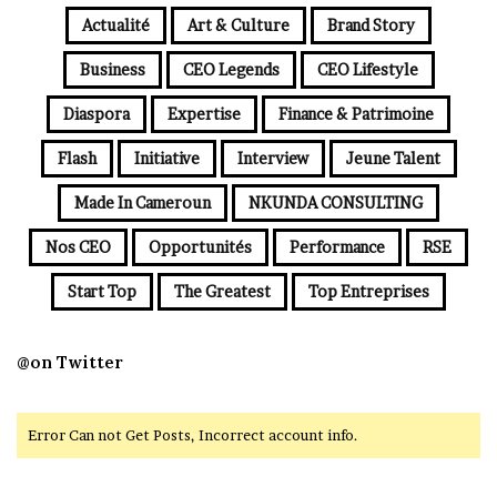
Actualité
Art & Culture
Brand Story
Business
CEO Legends
CEO Lifestyle
Diaspora
Expertise
Finance & Patrimoine
Flash
Initiative
Interview
Jeune Talent
Made In Cameroun
NKUNDA CONSULTING
Nos CEO
Opportunités
Performance
RSE
Start Top
The Greatest
Top Entreprises
@on Twitter
Error Can not Get Posts, Incorrect account info.