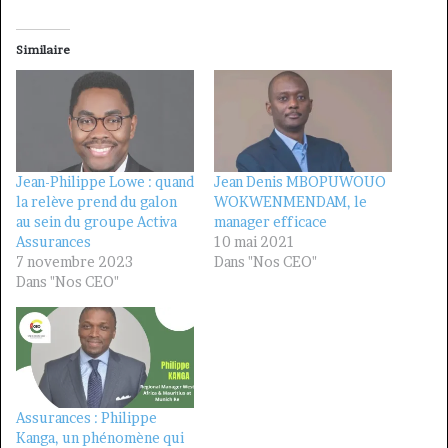
Similaire
Jean-Philippe Lowe : quand
Jean Denis MBOPUWOUO
la relève prend du galon
WOKWENMENDAM, le
au sein du groupe Activa
manager efficace
Assurances
10 mai 2021
7 novembre 2023
Dans "Nos CEO"
Dans "Nos CEO"
Assurances : Philippe
Kanga, un phénomène qui