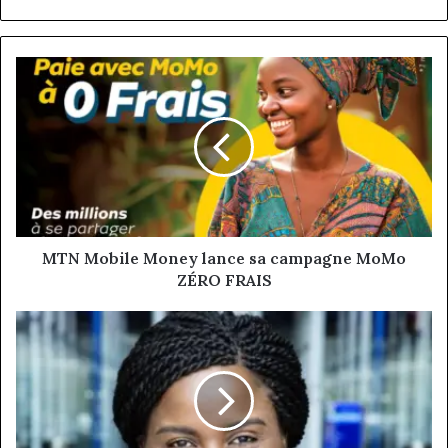
MTN
Mobile
Money
lance
sa
campagne
MoMo
ZÉRO
FRAIS
MTN Mobile Money lance sa campagne MoMo
ZÉRO FRAIS
Leila
Kamdem
:
L'architecte
africaine
de
la