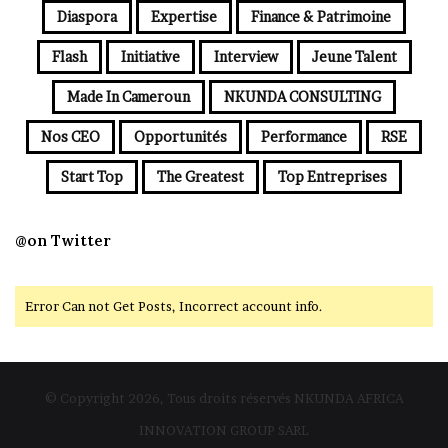
Diaspora
Expertise
Finance & Patrimoine
Flash
Initiative
Interview
Jeune Talent
Made In Cameroun
NKUNDA CONSULTING
Nos CEO
Opportunités
Performance
RSE
Start Top
The Greatest
Top Entreprises
@on Twitter
Error Can not Get Posts, Incorrect account info.
© Copyright 2026, Tous droits réservés NKUNDA AFRICA
INNOVATION GROUP SARL