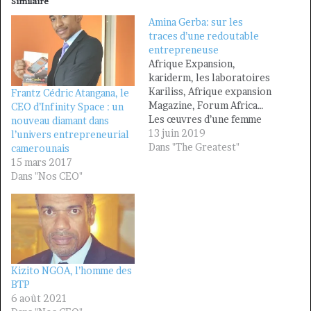
Similaire
Amina Gerba: sur les
traces d’une redoutable
entrepreneuse
Afrique Expansion,
kariderm, les laboratoires
Kariliss, Afrique expansion
Frantz Cédric Atangana, le
Magazine, Forum Africa…
CEO d’Infinity Space : un
Les œuvres d’une femme
nouveau diamant dans
ambitieuse, visionnaire et
13 juin 2019
l’univers entrepreneurial
pragmatique. Si d’aucuns
Dans "The Greatest"
camerounais
doutaient encore de la
15 mars 2017
force de la femme
Dans "Nos CEO"
camerounaise et africaine,
Amina Gerba est
l’illustration parfaite du
pouvoir au féminin. Elle ne
se pose aucune limite, elle
fonce et…
Kizito NGOA, l’homme des
BTP
6 août 2021