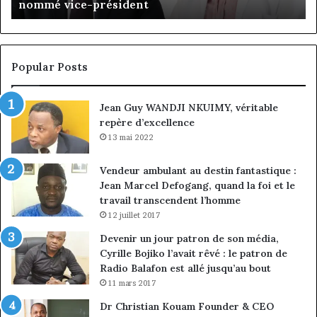
choix de la croissance sous discipline
choix
l’
de
cl
la
à
croissance
la
sous
co
Popular Posts
discipline
du
ma
Jean Guy WANDJI NKUIMY, véritable
de
repère d’excellence
en
13 mai 2022
Vendeur ambulant au destin fantastique :
Jean Marcel Defogang, quand la foi et le
travail transcendent l’homme
12 juillet 2017
Devenir un jour patron de son média,
Cyrille Bojiko l’avait rêvé : le patron de
Radio Balafon est allé jusqu’au bout
11 mars 2017
Dr Christian Kouam Founder & CEO