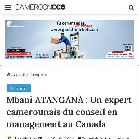
Menu
R
Accueil
/
Diaspora
Diaspora
Mbani ATANGANA : Un expert
camerounais du conseil en
management au Canada
Envoyer
La rédaction
20 juin 2024
Temps de lecture 1 minute