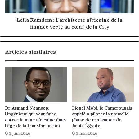
finance
verte
au
Leila Kamdem : L'architecte africaine de la
cœur
finance verte au cœur de la City
de
la
City
Articles similaires
Dr Armand Ngansop,
Lionel Mobi, le Camerounais
l’ingénieur qui veut faire
appelé à piloter la nouvelle
entrer la mine africaine dans
phase de croissance de
l’âge de la transformation
Jumia Égypte
2 juin 2026
2 mai 2026