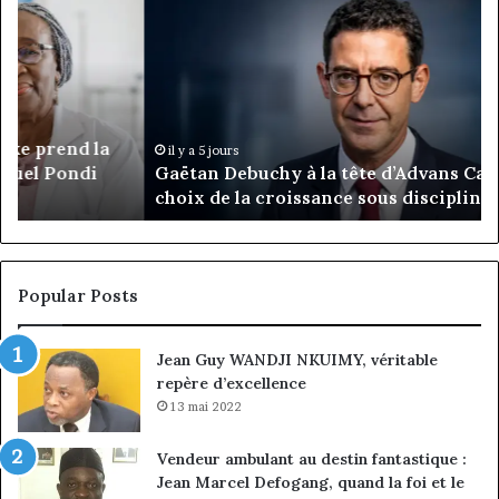
Debuchy
Bu
à
:
la
Ma
tête
Ro
d’Advans
Da
Cameroun
Tc
:
pa
il y a 5 jours
Gaëtan Debuchy à la tête d’Advans Cameroun : le
le
de
choix de la croissance sous discipline
choix
l’
de
cl
la
à
croissance
la
sous
co
Popular Posts
discipline
du
ma
Jean Guy WANDJI NKUIMY, véritable
de
repère d’excellence
en
13 mai 2022
Vendeur ambulant au destin fantastique :
Jean Marcel Defogang, quand la foi et le