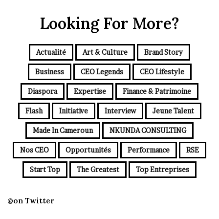
Looking For More?
Actualité
Art & Culture
Brand Story
Business
CEO Legends
CEO Lifestyle
Diaspora
Expertise
Finance & Patrimoine
Flash
Initiative
Interview
Jeune Talent
Made In Cameroun
NKUNDA CONSULTING
Nos CEO
Opportunités
Performance
RSE
Start Top
The Greatest
Top Entreprises
@on Twitter