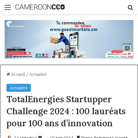
Menu
R
Accueil
/
Actualité
Actualité
TotalEnergies Startupper
Challenge 2024 : 100 lauréats
pour 100 ans d’innovation
Envoyer
La rédaction
10 juin 2024
Temps de lecture 1 minute