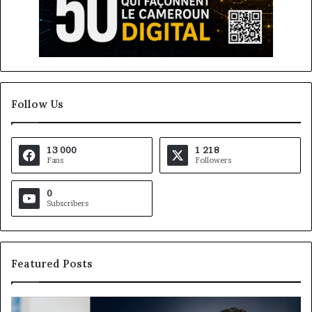
Follow Us
13 000
1 218
Fans
Followers
0
Subscribers
Featured Posts
Gaëtan
M