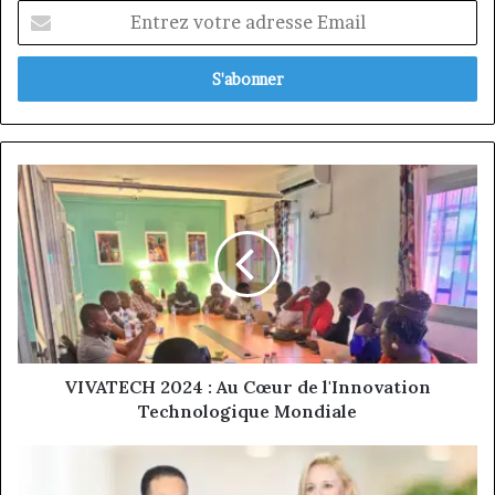
Entrez
votre
adresse
Email
VIVATECH
2024
:
Au
Cœur
de
l'Innovation
Technologique
Mondiale
VIVATECH 2024 : Au Cœur de l'Innovation
Technologique Mondiale
Mouvements
de