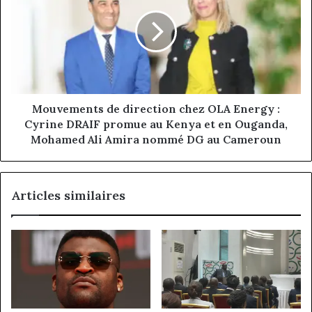
direction
chez
OLA
Energy
:
Cyrine
DRAIF
promue
Mouvements de direction chez OLA Energy :
au
Cyrine DRAIF promue au Kenya et en Ouganda,
Kenya
Mohamed Ali Amira nommé DG au Cameroun
et
en
Ouganda,
Articles similaires
Mohamed
Ali
Amira
nommé
DG
au
Cameroun