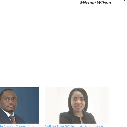
Mérimé Wilson
e Vassil Yango à la
Gilbertine Wafeu : une carrière