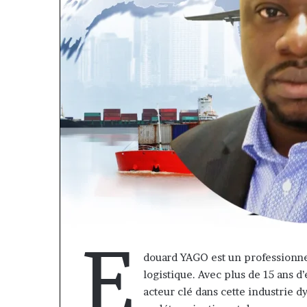
fri
Marcelle
E
nsurance
Monkam
douard YAGO est un professionnel
t
Siayojie
logistique. Avec plus de 15 ans d
friLife
prend
il y a 1 semaine
nsurance
les
Afri Insurance et AfriLife
acteur clé dans cette industrie
commandes