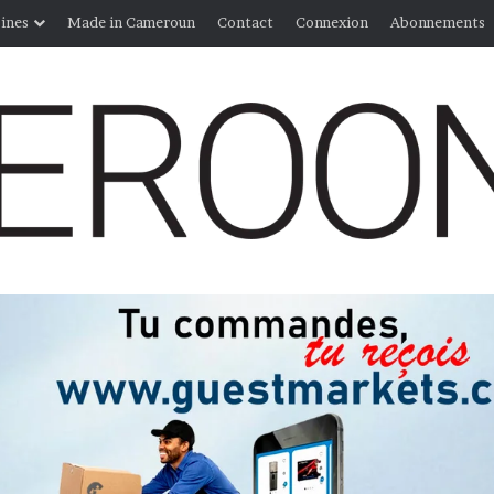
ines
Made in Cameroun
Contact
Connexion
Abonnements