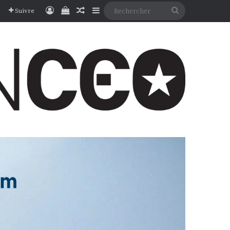
Connexion
Voir votre panier
Article Aléatoire
Sidebar (barre latérale)
Rechercher
Suivre