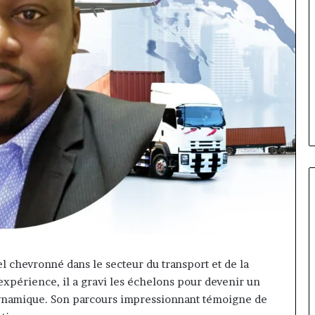
Fondation
MTN
 chevronné dans le secteur du transport et de la
Cameroun
’expérience, il a gravi les échelons pour devenir un
:
Rose
 dynamique. Son parcours impressionnant témoigne de
il y a 4 jours
Leke