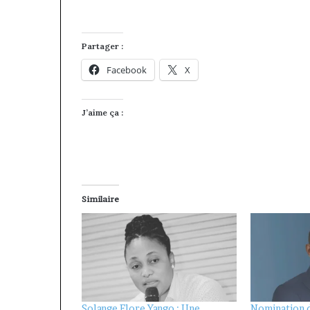
Partager :
Facebook
X
J’aime ça :
Similaire
Solange Flore Yango : Une
Nomination d