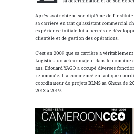
Insurance : Philippe Kanga
sa détermination et de son exper
il y a 2 jours
hilippe
de
nommé Directeur Général par
Marcelle Monk
Kanga
Jumia
intérim, fin de mandat pour
prend les com
Après avoir obtenu son diplôme de l’Instit
nommé
Maroc
Norbert Ngniwake
Maroc
sa carrière en tant qu’assistant commercial 
irecteur
énéral
expérience initiale lui a permis de développ
par
clientèle et de gestion des opérations.
ntérim,
in
C’est en 2009 que sa carrière a véritablement 
de
Logistics, un acteur majeur dans le domaine d
mandat
pour
ans, Edouard YAGO a occupé diverses fonction
Norbert
renommée. Il a commencé en tant que coordin
Ngniwake
coordinateur de projets BLMS au Ghana de 201
2013 à 2019.