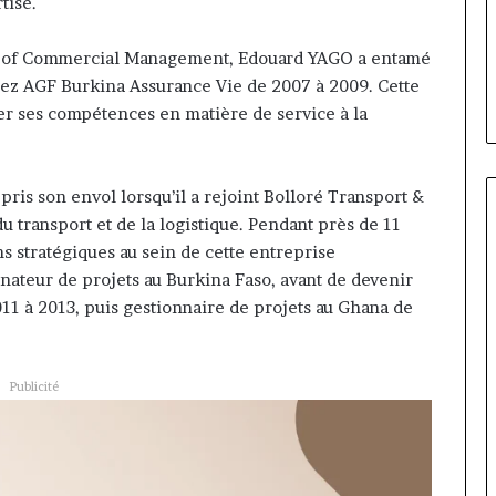
Fondation MTN Cameroun :
tise.
prend
am Siayojie
Rose Leke prend la présidence
la
mandes de Jumia
du conseil, Jean-Emmanuel
ute of Commercial Management, Edouard YAGO a entamé
présidence
Pondi nommé vice-président
chez AGF Burkina Assurance Vie de 2007 à 2009. Cette
du
conseil,
er ses compétences en matière de service à la
Jean-
Emmanuel
Pondi
pris son envol lorsqu’il a rejoint Bolloré Transport &
nommé
u transport et de la logistique. Pendant près de 11
vice-
président
s stratégiques au sein de cette entreprise
ateur de projets au Burkina Faso, avant de devenir
1 à 2013, puis gestionnaire de projets au Ghana de
Publicité