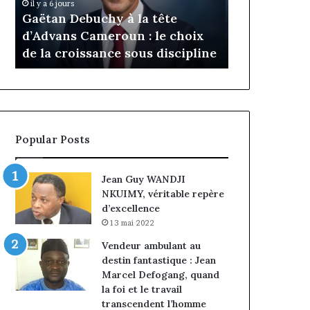
Daya Tchan
il y a 6 jours
Cameroun
Tchangoum
Gaëtan Debuchy à la tête
l’expérience
:
passe
d’Advans Cameroun : le choix
conquête d
le
de
de la croissance sous discipline
entreprises
choix
l’expérience
de
client
la
à
croissance
la
sous
conquête
discipline
du
Popular Posts
marché
des
entreprises
Jean Guy WANDJI
NKUIMY, véritable repère
d’excellence
13 mai 2022
Vendeur ambulant au
destin fantastique : Jean
Marcel Defogang, quand
la foi et le travail
transcendent l’homme