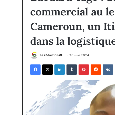
commercial au le
Cameroun, un Iti
dans la logistiqu
Envoyer
La rédaction
20 mai 2024
un
Facebook
X
Linkedin
Tumblr
Pinterest
Reddit
V
courriel