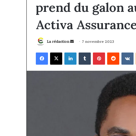
prend du galon a
Activa Assuranc
Envoyer
La rédaction
7 novembre 2023
un
Facebook
X
Linkedin
Tumblr
Pinterest
Reddit
V
courriel