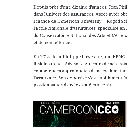
contribuer à faire évoluer le
Fondation MTN
voluer
prend
Depuis près d’une dizaine d’années, Jean Phi
regard porté sur la diaspora »
Rose Leke pren
e
la
dans l’univers des assurances. Après avoir o
samir Bouzidi se confie sur
du conseil, J
egard
présidence
Finance de l’American University – Kogod Sch
jesuisaucameroun com
Pondi nommé v
porté
du
l’École Nationale d’Assurances, spécialisé e
ur
conseil,
a
Jean-
du Conservatoire National des Arts et Métiers
iaspora »
Emmanuel
et de compétences.
amir
Pondi
ouzidi
nommé
En 2015, Jean-Philippe Lowe a rejoint KPMG 
e
vice-
Risk Insurance Advisory. Au cours de ses troi
onfie
président
ur
compétences approfondies dans les domaines d
esuisaucameroun
l’assurance. Son expertise s’est rapidement fa
com
passionnantes dans les années à venir.