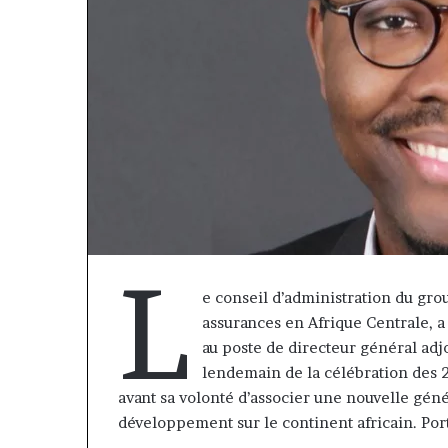
L
e conseil d’administration du gro
assurances en Afrique Centrale,
 Cette
Fondation
au poste de directeur général adj
plateforme
MTN
lendemain de la célébration des 2
va
Cameroun
avant sa volonté d’associer une nouvelle géné
ontribuer
:
il y a 7 jours
à
Rose
développement sur le continent africain. Por
« Cette plateforme va
il y a 10 heures
aire
Leke