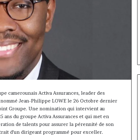
upe camerounais Activa Assurances, leader des
 a nommé Jean-Philippe LOWE le 26 Octobre dernier
Gaëtan
oint Groupe. Une nomination qui intervient au
Debuchy
5 ans du groupe Activa Assurances et qui met en
à
ration de talents pour assurer la pérennité de son
la
tête
trait d’un dirigeant programmé pour exceller.
d’Advans