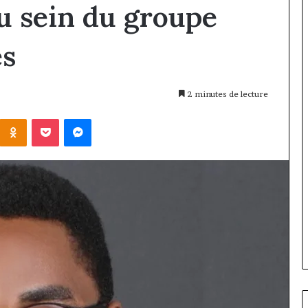
u sein du groupe
es
2 minutes de lecture
Kontakte
Odnoklassniki
Pocket
Messenger