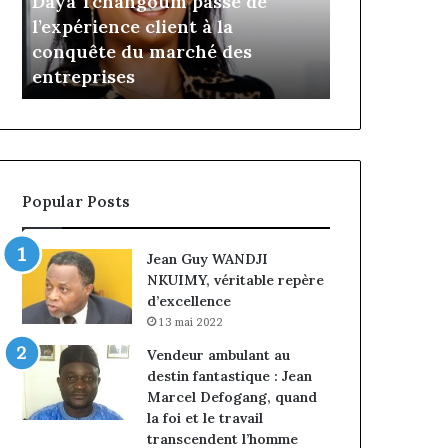
Daya Tchangoum passe de
Insurance :
Tchangoum
Philippe
l’expérience client à la
nommé Dire
passe
Kanga
conquête du marché des
intérim, fi
de
nommé
e
entreprises
Norbert Ng
l’expérience
Directeur
client
Général
à
par
la
intérim,
conquête
fin
du
de
Popular Posts
marché
mandat
des
pour
entreprises
Norbert
Jean Guy WANDJI
Ngniwake
NKUIMY, véritable repère
d’excellence
13 mai 2022
Vendeur ambulant au
destin fantastique : Jean
Marcel Defogang, quand
la foi et le travail
transcendent l’homme