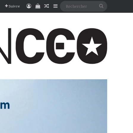
Connexion
Voir votre panier
Article Aléatoire
Sidebar (barre latérale)
Rechercher
Suivre