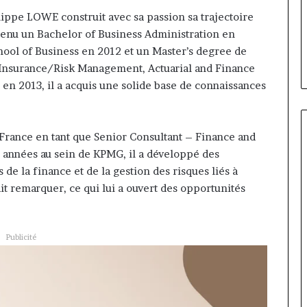
 Cameroun :
il y a 3 jours
Cameroun
lippe LOWE construit avec sa passion sa trajectoire
d la présidence
Gaëtan Debuchy à la tête
:
btenu un Bachelor of Business Administration en
ean-Emmanuel
d’Advans Cameroun : le choix
le
ool of Business en 2012 et un Master’s degree de
ice-président
de la croissance sous disciplin
choix
n Insurance/Risk Management, Actuarial and Finance
de
la
 en 2013, il a acquis une solide base de connaissances
croissance
sous
discipline
France en tant que Senior Consultant – Finance and
s années au sein de KPMG, il a développé des
e la finance et de la gestion des risques liés à
it remarquer, ce qui lui a ouvert des opportunités
Publicité