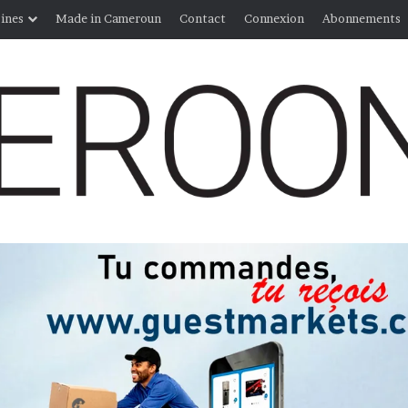
ines
Made in Cameroun
Contact
Connexion
Abonnements