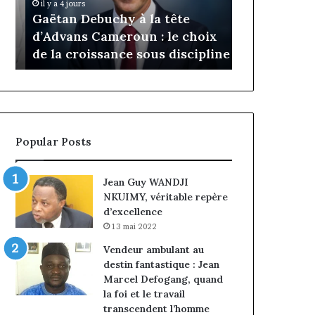
Daya Tchan
il y a 4 jours
Cameroun
Tchangoum
Gaëtan Debuchy à la tête
l’expérience
:
passe
d’Advans Cameroun : le choix
conquête d
le
de
de la croissance sous discipline
entreprises
choix
l’expérience
de
client
la
à
croissance
la
sous
conquête
discipline
du
Popular Posts
marché
des
entreprises
Jean Guy WANDJI
NKUIMY, véritable repère
d’excellence
13 mai 2022
Vendeur ambulant au
destin fantastique : Jean
Marcel Defogang, quand
la foi et le travail
transcendent l’homme