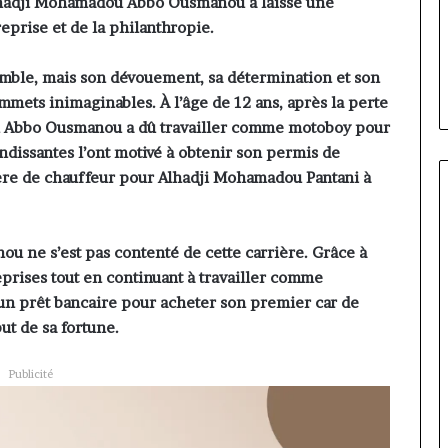
ire évoluer le
Fondation MTN Cameroun :
hadji Mohamadou Abbo Ousmanou a laissé une
prend
r la diaspora »
Rose Leke prend la présidence
eprise et de la philanthropie.
la
e confie sur
du conseil, Jean-Emmanuel
présidence
oun com
Pondi nommé vice-président
umble, mais son dévouement, sa détermination et son
du
conseil,
ommets inimaginables. À l’âge de 12 ans, après la perte
Jean-
 Abbo Ousmanou a dû travailler comme motoboy pour
Emmanuel
andissantes l’ont motivé à obtenir son permis de
Pondi
ière de chauffeur pour Alhadji Mohamadou Pantani à
nommé
vice-
président
ne s’est pas contenté de cette carrière. Grâce à
eprises tout en continuant à travailler comme
 un prêt bancaire pour acheter son premier car de
ut de sa fortune.
Publicité