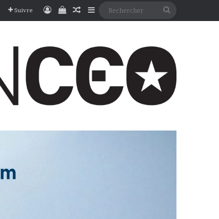
Connexion
Voir votre panier
Article Aléatoire
Sidebar (barre latérale)
Rechercher
Suivre