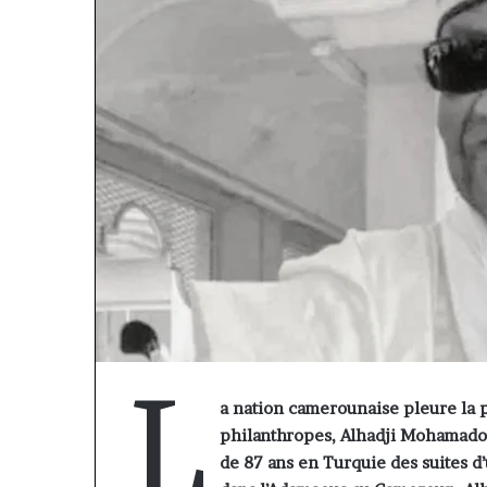
« Cette
L
plateforme
a nation camerounaise pleure la p
va
philanthropes, Alhadji Mohamado
contribuer
il y a 1 semaine
à
« Cette platef
de 87 ans en Turquie des suites d
faire