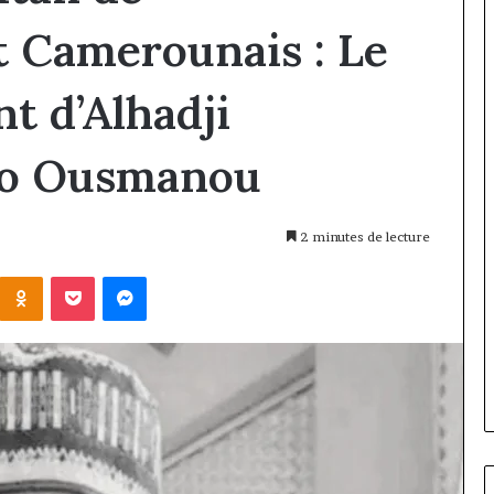
t Camerounais : Le
t d’Alhadji
o Ousmanou
2 minutes de lecture
Kontakte
Odnoklassniki
Pocket
Messenger