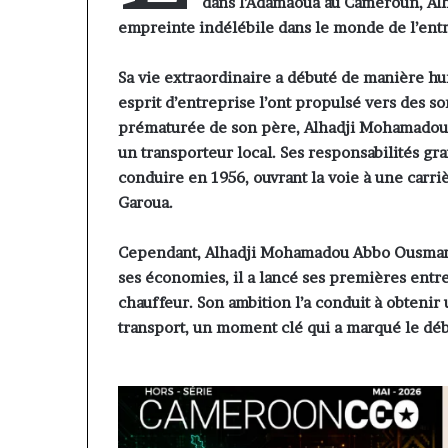
contribuer à fa
dans l’Adamaoua au Cameroun, Al
évoluer
regard porté su
empreinte indélébile dans le monde de l’entr
le
samir Bouzidi s
regard
jesuisaucamer
Sa vie extraordinaire a débuté de manière h
porté
sur
esprit d’entreprise l’ont propulsé vers des s
la
prématurée de son père, Alhadji Mohamadou
diaspora »
un transporteur local. Ses responsabilités gr
samir
conduire en 1956, ouvrant la voie à une carr
Bouzidi
Garoua.
se
confie
sur
Cependant, Alhadji Mohamadou Abbo Ousmanou 
jesuisaucameroun
ses économies, il a lancé ses premières entr
com
chauffeur. Son ambition l’a conduit à obtenir
transport, un moment clé qui a marqué le déb