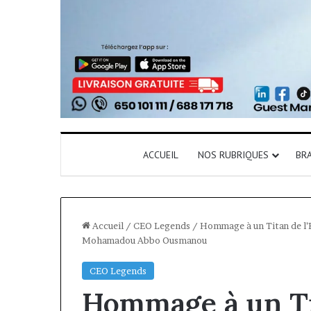
ACCUEIL
NOS RUBRIQUES
BR
Accueil
/
CEO Legends
/
Hommage à un Titan de l’E
Mohamadou Abbo Ousmanou
CEO Legends
Hommage à un Ti