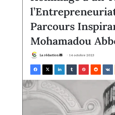
l’Entrepreneuria
Parcours Inspiran
Mohamadou Abb
Envoyer
La rédaction
14 octobre 2023
un
Facebook
X
Linkedin
Tumblr
Pinterest
Reddit
V
courriel