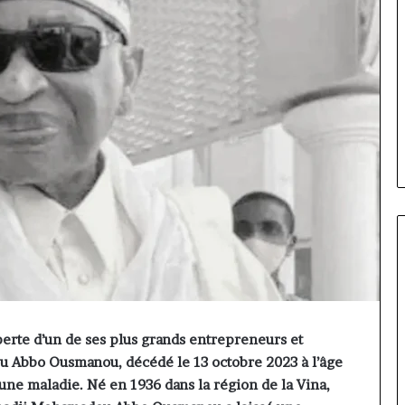
Fondation
MTN
erte d’un de ses plus grands entrepreneurs et
Cameroun
u Abbo Ousmanou, décédé le 13 octobre 2023 à l’âge
:
Rose
orme va
’une maladie. Né en 1936 dans la région de la Vina,
il y a 1 jour
Leke