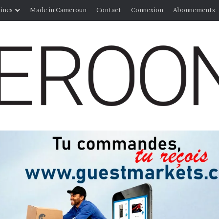
ines
Made in Cameroun
Contact
Connexion
Abonnements