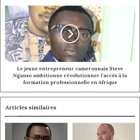
Le
jeune
entrepreneur
camerounais
Steve
Nganso
ambitionne
révolutionner
l'accès
à
Le jeune entrepreneur camerounais Steve
la
Nganso ambitionne révolutionner l'accès à la
formation
formation professionnelle en Afrique
professionnelle
en
Afrique
Articles similaires