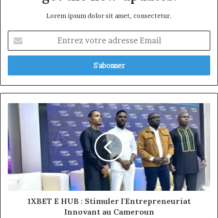
Lorem ipsum dolor sit amet, consectetur.
Entrez
votre
adresse
Email
1XBET
E
HUB
:
Stimuler
l'Entrepreneuriat
Innovant
au
Cameroun
1XBET E HUB : Stimuler l'Entrepreneuriat
Innovant au Cameroun