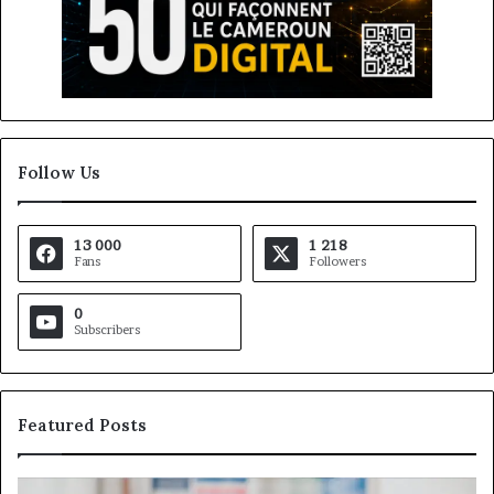
Follow Us
13 000
1 218
Fans
Followers
0
Subscribers
Featured Posts
Gaëtan
M