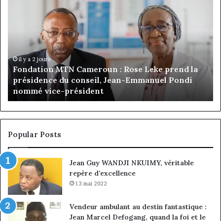
Debuchy
Bu
à
:
la
Ma
tête
Ro
d’Advans
Da
Cameroun
Tc
:
pa
il y a 4 jours
Gaëtan Debuchy à la tête d’Advans Cameroun : le
le
de
choix de la croissance sous discipline
choix
l’
de
cl
la
à
croissance
la
sous
co
Popular Posts
discipline
du
ma
Jean Guy WANDJI NKUIMY, véritable
de
repère d’excellence
en
13 mai 2022
Vendeur ambulant au destin fantastique :
Jean Marcel Defogang, quand la foi et le