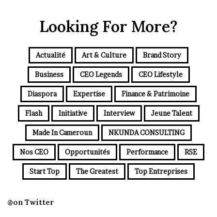
Looking For More?
Actualité
Art & Culture
Brand Story
Business
CEO Legends
CEO Lifestyle
Diaspora
Expertise
Finance & Patrimoine
Flash
Initiative
Interview
Jeune Talent
Made In Cameroun
NKUNDA CONSULTING
Nos CEO
Opportunités
Performance
RSE
Start Top
The Greatest
Top Entreprises
@on Twitter