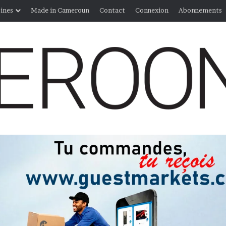
ines
Made in Cameroun
Contact
Connexion
Abonnements