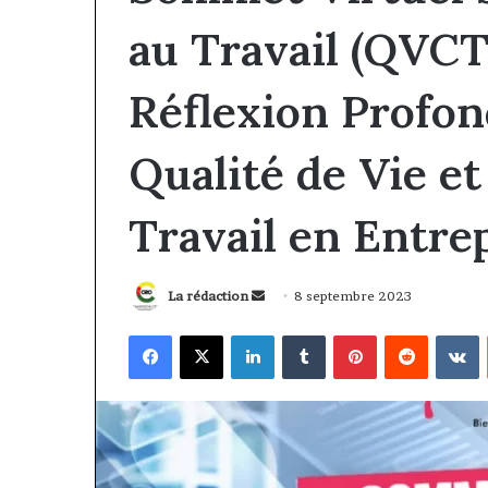
au Travail (QVCT
Réflexion Profond
Qualité de Vie et
Travail en Entre
Envoyer
La rédaction
8 septembre 2023
un
Facebook
X
Linkedin
Tumblr
Pinterest
Reddit
V
courriel