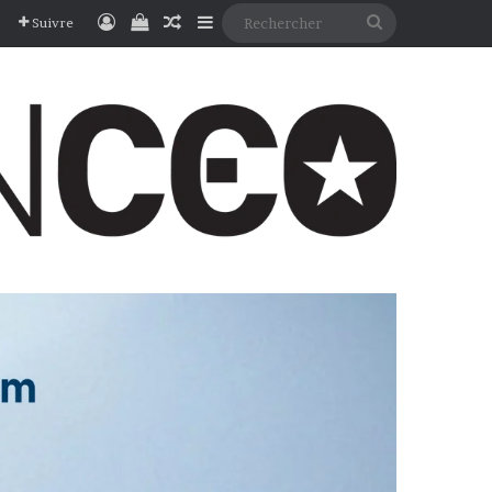
Connexion
Voir votre panier
Article Aléatoire
Sidebar (barre latérale)
Rechercher
Suivre