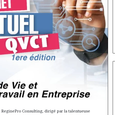
Marcelle
Monkam
Siayojie
prend
les
et AfriLife
t ReginePro Consulting, dirigé par la talentueuse
commandes