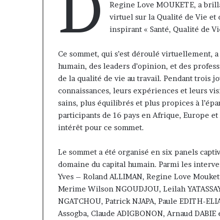
D
Insurance : Ph
Regine Love MOUKETE, a brill
Philippe
nommé Directe
virtuel sur la Qualité de Vie e
Kanga
intérim, fin d
nommé
inspirant « Santé, Qualité de V
Norbert Ngniw
Directeur
Général
Ce sommet, qui s’est déroulé virtuellement,
par
humain, des leaders d’opinion, et des profes
intérim,
de la qualité de vie au travail. Pendant trois j
fin
de
connaissances, leurs expériences et leurs vi
mandat
sains, plus équilibrés et plus propices à l’é
pour
participants de 16 pays en Afrique, Europe e
Norbert
intérêt pour ce sommet.
Ngniwake
Le sommet a été organisé en six panels capti
domaine du capital humain. Parmi les interven
Yves – Roland ALLIMAN, Regine Love Moukete
Merime Wilson NGOUDJOU, Leilah YATASSAY
NGATCHOU, Patrick NJAPA, Paule EDITH-ELI
Assogba, Claude ADIGBONON, Arnaud DABIE et