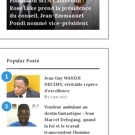
Fondation MTN Cameroun :
il y a 6 jours
prend
Cameroun
Rose Leke prend la présidence
Gaëtan Debu
la
:
a
du conseil, Jean-Emmanuel
d’Advans Ca
présidence
le
Pondi nommé vice-président
de la croiss
du
choix
conseil,
de
Jean-
la
Emmanuel
croissance
Pondi
sous
nommé
discipline
Popular Posts
vice-
président
Jean Guy WANDJI
NKUIMY, véritable repère
d’excellence
13 mai 2022
Vendeur ambulant au
destin fantastique : Jean
Marcel Defogang, quand
la foi et le travail
transcendent l’homme