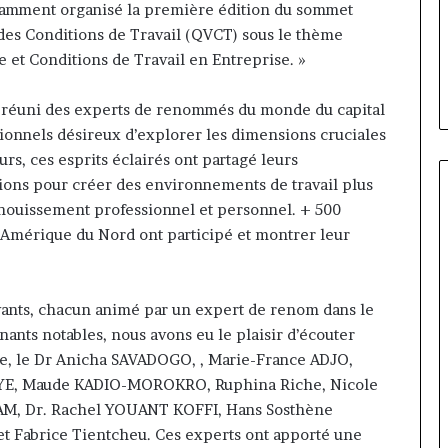
ilippe Kanga
il y a 2 jours
amment organisé la première édition du sommet
de
ur Général par
Marcelle Monkam Siayojie
t des Conditions de Travail (QVCT) sous le thème
Jumia
e mandat pour
prend les commandes de Jumi
Maroc
ie et Conditions de Travail en Entreprise. »
ake
Maroc
 a réuni des experts de renommés du monde du capital
sionnels désireux d’explorer les dimensions cruciales
ours, ces esprits éclairés ont partagé leurs
sions pour créer des environnements de travail plus
panouissement professionnel et personnel. + 500
t Amérique du Nord ont participé et montrer leur
vants, chacun animé par un expert de renom dans le
ants notables, nous avons eu le plaisir d’écouter
, le Dr Anicha SAVADOGO, , Marie-France ADJO,
E, Maude KADIO-MOROKRO, Ruphina Riche, Nicole
AM, Dr. Rachel YOUANT KOFFI, Hans Sosthène
 Fabrice Tientcheu. Ces experts ont apporté une