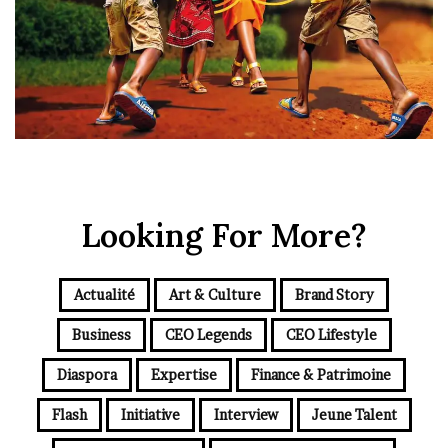
Looking For More?
Actualité
Art & Culture
Brand Story
Business
CEO Legends
CEO Lifestyle
Diaspora
Expertise
Finance & Patrimoine
Flash
Initiative
Interview
Jeune Talent