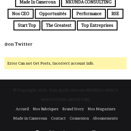
Made In Cameroun
NKUNDA CONSULTING
Nos CEO
Opportunités
Performance
RSE
Start Top
The Greatest
Top Entreprises
@on Twitter
Error Can not Get Posts, Incorrect account info.
© Copyright 2026, Tous droits réservés NKUNDA AFRICA
INNOVATION GROUP SARL
Accueil
Nos Rubriques
Brand Story
Nos Magazines
Made in Cameroun
Contact
Connexion
Abonnements