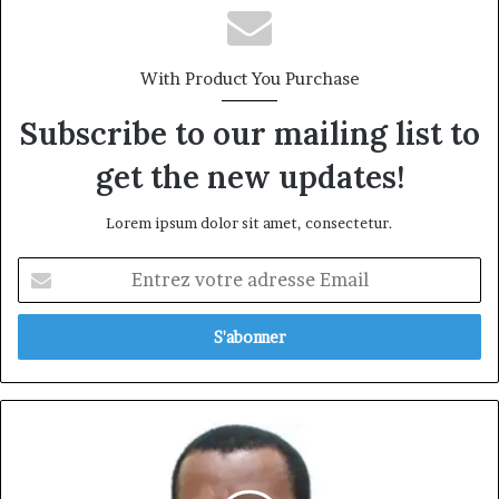
With Product You Purchase
Subscribe to our mailing list to
get the new updates!
Lorem ipsum dolor sit amet, consectetur.
Entrez
votre
adresse
Email
Christophe
EKEN,
l'excellence