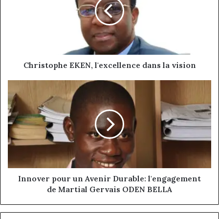
dans
la
vision
Christophe EKEN, l'excellence dans la vision
Innover
pour
un
Avenir
Durable:
l'engagement
de
Martial
Gervais
ODEN
Innover pour un Avenir Durable: l'engagement
BELLA
de Martial Gervais ODEN BELLA