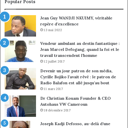
Popular Posts
discipline
du
ma
Jean Guy WANDJI NKUIMY, véritable
de
repère d’excellence
en
13 mai 2022
Vendeur ambulant au destin fantastique :
Jean Marcel Defogang, quand la foi et le
travail transcendent l’homme
12 juillet 2017
Devenir un jour patron de son média,
Cyrille Bojiko l’avait rêvé : le patron de
Radio Balafon est allé jusqu’au bout
11 mars 2017
Dr Christian Kouam Founder & CEO
Autohaus VW Cameroun
18 décembre 2017
Joseph Kadji Defosso, au-delà d’une