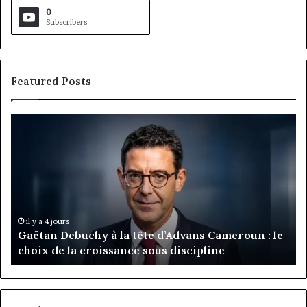
0
Subscribers
Featured Posts
Gaëtan
M
Debuchy
Bu
à
:
la
Ma
tête
Ro
d’Advans
Da
Cameroun
Tc
:
pa
il y a 4 jours
Gaëtan Debuchy à la tête d’Advans Cameroun : le
le
de
choix de la croissance sous discipline
choix
l’
de
cl
la
à
croissance
la
sous
co