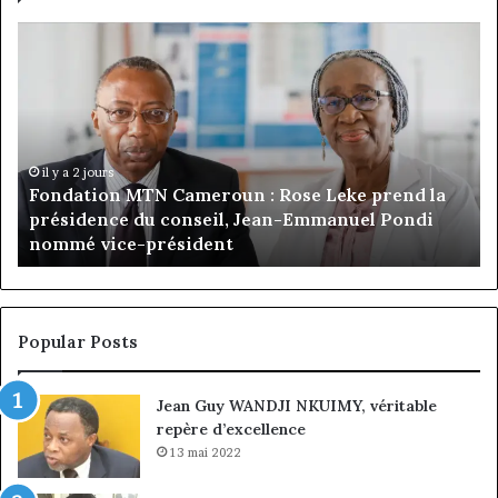
Gaëtan
M
Debuchy
Bu
à
:
la
Ma
tête
Ro
d’Advans
Da
Cameroun
Tc
:
pa
il y a 4 jours
Gaëtan Debuchy à la tête d’Advans Cameroun : le
le
de
choix de la croissance sous discipline
choix
l’
de
cl
la
à
croissance
la
sous
co
Popular Posts
discipline
du
ma
Jean Guy WANDJI NKUIMY, véritable
de
repère d’excellence
en
13 mai 2022