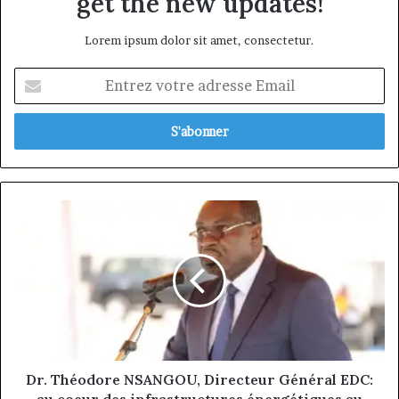
get the new updates!
Lorem ipsum dolor sit amet, consectetur.
Entrez
votre
adresse
Email
Dr.
Théodore
NSANGOU,
Directeur
Général
EDC:
au
coeur
des
infrastructures
Dr. Théodore NSANGOU, Directeur Général EDC:
énergétiques