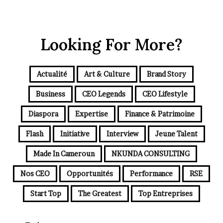
Looking For More?
Actualité
Art & Culture
Brand Story
Business
CEO Legends
CEO Lifestyle
Diaspora
Expertise
Finance & Patrimoine
Flash
Initiative
Interview
Jeune Talent
Made In Cameroun
NKUNDA CONSULTING
Nos CEO
Opportunités
Performance
RSE
Start Top
The Greatest
Top Entreprises