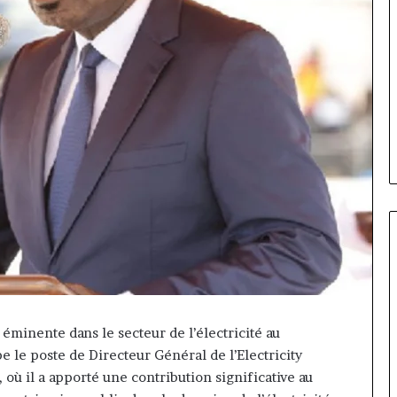
Gaëtan
Debuchy
minente dans le secteur de l’électricité au
à
 le poste de Directeur Général de l’Electricity
la
tête
ù il a apporté une contribution significative au
d’Advans