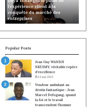
Daya Tchangoum passe de
Insurance :
Tchangoum
Philippe
l’expérience client à la
nommé Dire
passe
Kanga
conquête du marché des
intérim, fi
de
nommé
e
entreprises
Norbert Ng
l’expérience
Directeur
client
Général
à
par
la
intérim,
conquête
fin
du
de
Popular Posts
marché
mandat
des
pour
entreprises
Norbert
Jean Guy WANDJI
Ngniwake
NKUIMY, véritable repère
d’excellence
13 mai 2022
Vendeur ambulant au
destin fantastique : Jean
Marcel Defogang, quand
la foi et le travail
transcendent l’homme