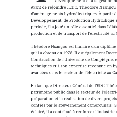
contribuer à faire évoluer le
Fondation MTN
développement et à la gestion du
voluer
prend
regard porté sur la diaspora »
Rose Leke pren
Avant de rejoindre l’EDC, Théodore Nsangou 
e
la
samir Bouzidi se confie sur
du conseil, J
d’aménagements hydroélectriques. À partir de
egard
présidence
jesuisaucameroun com
Pondi nommé v
Développement, de Production Hydraulique e
porté
du
ur
conseil,
période, il a joué un rôle essentiel dans l’é
a
Jean-
production et de transport de l’électricité a
iaspora »
Emmanuel
amir
Pondi
Théodore Nsangou est titulaire d’un diplôme 
ouzidi
nommé
qu’il a obtenu en 1978. Il est également Doc
e
vice-
onfie
président
Construction de l’Université de Compiègne, 
ur
techniques et à son expertise reconnue en hyd
esuisaucameroun
avancées dans le secteur de l’électricité au 
com
En tant que Directeur Général de l’EDC, Théo
patrimoine public dans le secteur de l’électrici
préparation et la réalisation de divers projets d
confiés par le gouvernement camerounais. Grâ
éclairé, il a contribué à renforcer l’industri