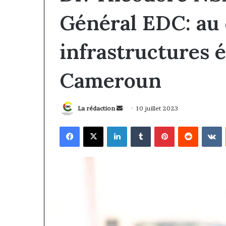
Général EDC: au 
infrastructures 
Cameroun
Envoyer
La rédaction
10 juillet 2023
un
Facebook
X
Linkedin
Tumblr
Pinterest
Reddit
V
courriel