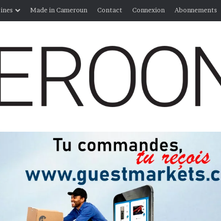
ines
Made in Cameroun
Contact
Connexion
Abonnements