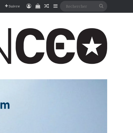
Connexion
Voir votre panier
Article Aléatoire
Sidebar (barre latérale)
Rechercher
Suivre