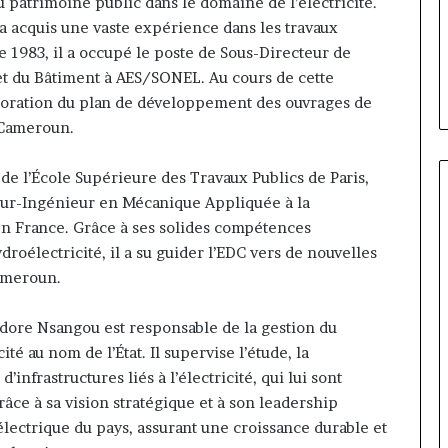
 Cameroun :
 patrimoine public dans le domaine de l’électricité.
il y a 3 jours
Cameroun
d la présidence
Gaëtan Debuchy à la tête
a acquis une vaste expérience dans les travaux
:
ean-Emmanuel
d’Advans Cameroun : le choix
 1983, il a occupé le poste de Sous-Directeur de
le
ice-président
de la croissance sous disciplin
t du Bâtiment à AES/SONEL. Au cours de cette
choix
de
laboration du plan de développement des ouvrages de
la
u Cameroun.
croissance
sous
de l’École Supérieure des Travaux Publics de Paris,
discipline
teur-Ingénieur en Mécanique Appliquée à la
en France. Grâce à ses solides compétences
roélectricité, il a su guider l’EDC vers de nouvelles
Cameroun.
dore Nsangou est responsable de la gestion du
té au nom de l’État. Il supervise l’étude, la
’infrastructures liés à l’électricité, qui lui sont
ce à sa vision stratégique et à son leadership
e électrique du pays, assurant une croissance durable et