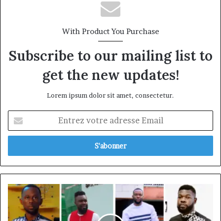
la conquête du marché des entreprises
With Product You Purchase
Subscribe to our mailing list to
get the new updates!
Lorem ipsum dolor sit amet, consectetur.
Entrez
votre
adresse
Email
Mode
au
Cameroun :
quand