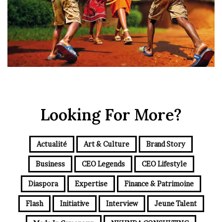
Looking For More?
Actualité
Art & Culture
Brand Story
Business
CEO Legends
CEO Lifestyle
Diaspora
Expertise
Finance & Patrimoine
Flash
Initiative
Interview
Jeune Talent