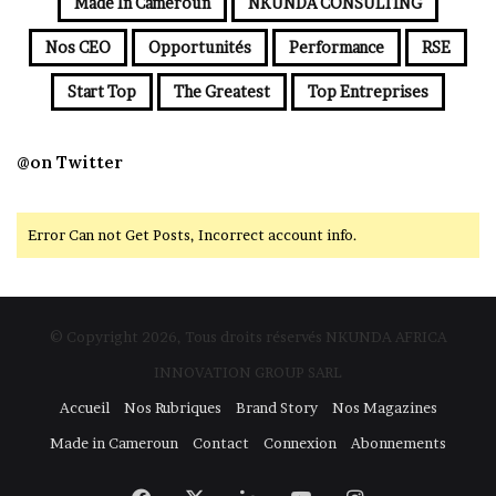
Made In Cameroun
NKUNDA CONSULTING
Nos CEO
Opportunités
Performance
RSE
Start Top
The Greatest
Top Entreprises
@on Twitter
Error Can not Get Posts, Incorrect account info.
© Copyright 2026, Tous droits réservés NKUNDA AFRICA
INNOVATION GROUP SARL
Accueil
Nos Rubriques
Brand Story
Nos Magazines
Made in Cameroun
Contact
Connexion
Abonnements