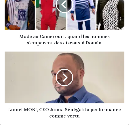
les
hommes
s’emparent
des
ciseaux
à
Mode au Cameroun : quand les hommes
Douala
s’emparent des ciseaux à Douala
Lionel
MOBI,
CEO
Jumia
Sénégal:
la
performance
comme
vertu
Lionel MOBI, CEO Jumia Sénégal: la performance
comme vertu