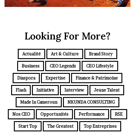
Looking For More?
Actualité
Art & Culture
Brand Story
Business
CEO Legends
CEO Lifestyle
Diaspora
Expertise
Finance & Patrimoine
Flash
Initiative
Interview
Jeune Talent
Made In Cameroun
NKUNDA CONSULTING
Nos CEO
Opportunités
Performance
RSE
Start Top
The Greatest
Top Entreprises