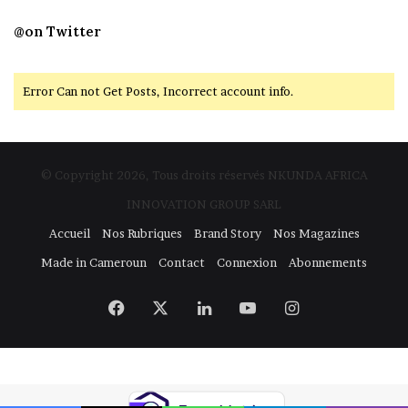
@on Twitter
Error Can not Get Posts, Incorrect account info.
© Copyright 2026, Tous droits réservés NKUNDA AFRICA
INNOVATION GROUP SARL
Accueil
Nos Rubriques
Brand Story
Nos Magazines
Made in Cameroun
Contact
Connexion
Abonnements
Facebook
X
Linkedin
YouTube
Instagram