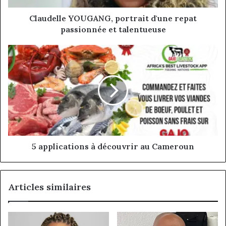
Claudelle YOUGANG, portrait d'une repat
passionnée et talentueuse
5
applications
à
découvrir
au
Cameroun
5 applications à découvrir au Cameroun
Articles similaires