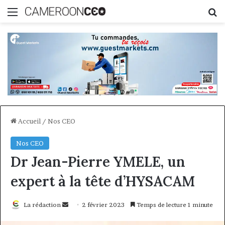
Menu
R
Accueil
/
Nos CEO
Nos CEO
Dr Jean-Pierre YMELE, un
expert à la tête d’HYSACAM
Envoyer
La rédaction
2 février 2023
Temps de lecture 1 minute
un