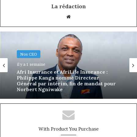
La rédaction
Website
Nos CEO
Nos CEO
18 juin 2026
Eva Mballa, la journaliste-entrepreneure
il y a 1 semaine
qui veut donner aux médias africains une
nouvelle saison
Afri Insurance et AfriLife Insurance :
Philippe Kanga nommé Directeur
Général par intérim, fin de mandat pour
With Product You Purchase
Norbert Ngniwake