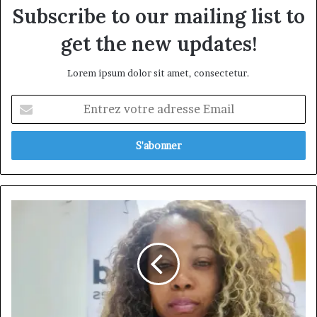
Subscribe to our mailing list to
get the new updates!
Lorem ipsum dolor sit amet, consectetur.
Entrez
votre
adresse
Email
Claudelle
YOUGANG,
portrait
d'une
repat
passionnée
et
talentueuse