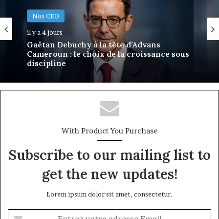
Nos CEO
Nos CEO
il y a 4 jours
il y a 4 jours
MTN Business : Marie-Rose Daya
Tchangoum passe de l’expérience client à
Gaëtan Debuchy à la tête d’Advans
la conquête du marché des entreprises
Cameroun : le choix de la croissance sous
discipline
With Product You Purchase
Subscribe to our mailing list to
get the new updates!
Lorem ipsum dolor sit amet, consectetur.
Entrez