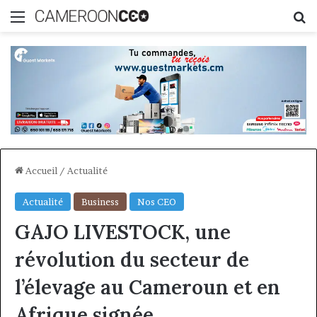
Menu
R
Accueil
/
Actualité
Actualité
Business
Nos CEO
GAJO LIVESTOCK, une
révolution du secteur de
l’élevage au Cameroun et en
Afrique signée