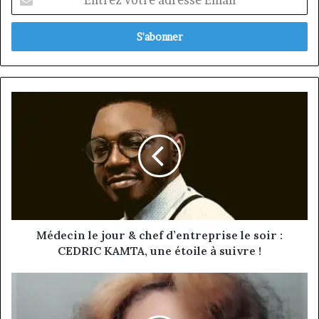
votre
adresse
Email
Médecin
le
jour
&
chef
d’entreprise
le
soir
:
CEDRIC
Médecin le jour & chef d’entreprise le soir :
KAMTA,
CEDRIC KAMTA, une étoile à suivre !
une
étoile
Après
à
1
suivre
an