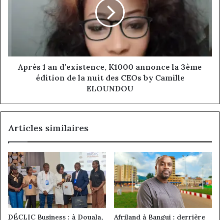
!
d’existence,
K1000
annonce
la
3ème
édition
de
Après 1 an d’existence, K1000 annonce la 3ème
la
édition de la nuit des CEOs by Camille
nuit
ELOUNDOU
des
CEOs
by
Articles similaires
Camille
ELOUNDOU
DÉCLIC Business : à Douala,
Afriland à Bangui : derrière