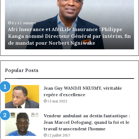
prend
les
commandes
de
Jumia
il y a 7 heures
fin
Marcelle Monkam Siayojie prend les commandes
Maroc
de Jumia Maroc
Popular Posts
Jean Guy WANDJI NKUIMY, véritable
repère d’excellence
13 mai 2022
Vendeur ambulant au destin fantastique :
Jean Marcel Defogang, quand la foi et le
travail transcendent l’homme
12 juillet 2017