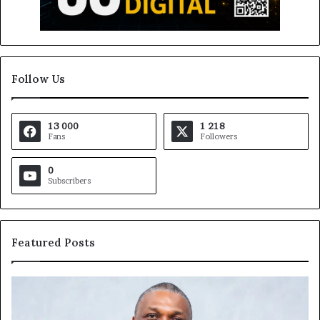
Follow Us
13 000
1 218
Fans
Followers
0
Subscribers
Featured Posts
Marcelle
Monkam
Siayojie