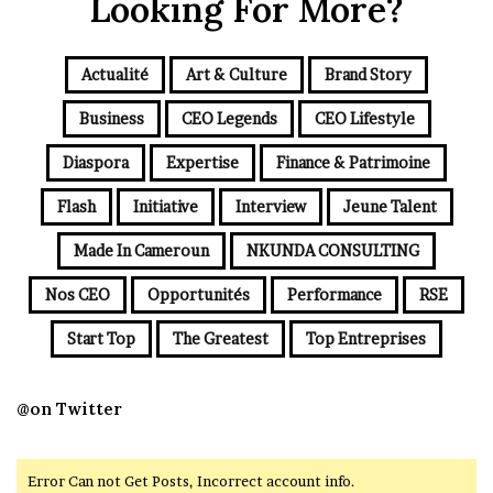
Looking For More?
Actualité
Art & Culture
Brand Story
Business
CEO Legends
CEO Lifestyle
Diaspora
Expertise
Finance & Patrimoine
Flash
Initiative
Interview
Jeune Talent
Made In Cameroun
NKUNDA CONSULTING
Nos CEO
Opportunités
Performance
RSE
Start Top
The Greatest
Top Entreprises
@on Twitter
Error Can not Get Posts, Incorrect account info.