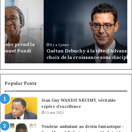
Gaëtan
M
Debuchy
Bu
à
:
la
Ma
tête
Ro
d’Advans
Da
Cameroun
Tc
:
pa
il y a 5 jours
Gaëtan Debuchy à la tête d’Advans Cameroun : le
le
de
choix de la croissance sous discipline
choix
l’
de
cl
la
à
croissance
la
sous
co
Popular Posts
discipline
du
ma
Jean Guy WANDJI NKUIMY, véritable
de
repère d’excellence
en
13 mai 2022
Vendeur ambulant au destin fantastique :