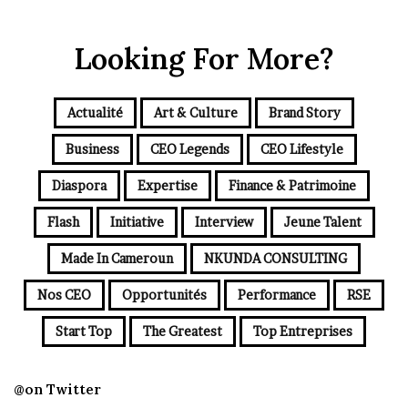
Looking For More?
Actualité
Art & Culture
Brand Story
Business
CEO Legends
CEO Lifestyle
Diaspora
Expertise
Finance & Patrimoine
Flash
Initiative
Interview
Jeune Talent
Made In Cameroun
NKUNDA CONSULTING
Nos CEO
Opportunités
Performance
RSE
Start Top
The Greatest
Top Entreprises
@on Twitter