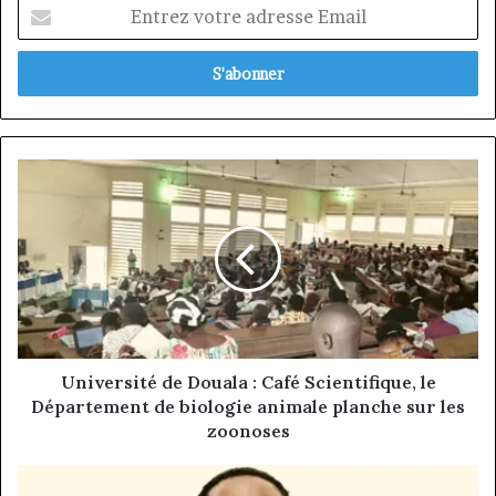
Entrez
votre
adresse
Email
Université
de
Douala :
Café
Scientifique, le
Département
de
biologie
animale
planche
Université de Douala : Café Scientifique, le
sur
Département de biologie animale planche sur les
les
zoonoses
zoonoses
GAJO LIVESTOCK,