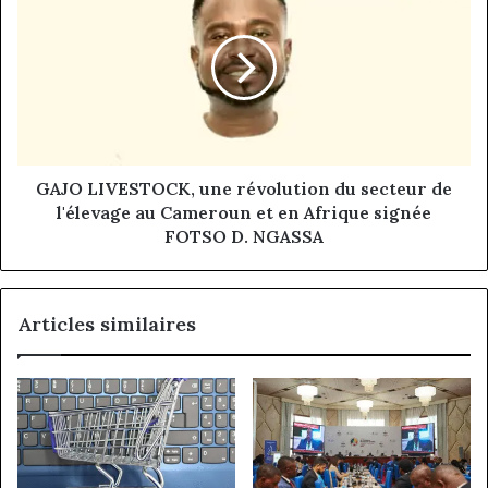
une
révolution
du
secteur
de
l'élevage
au
Cameroun
et
GAJO LIVESTOCK, une révolution du secteur de
en
l'élevage au Cameroun et en Afrique signée
Afrique
FOTSO D. NGASSA
signée
FOTSO D. NGASSA
Articles similaires