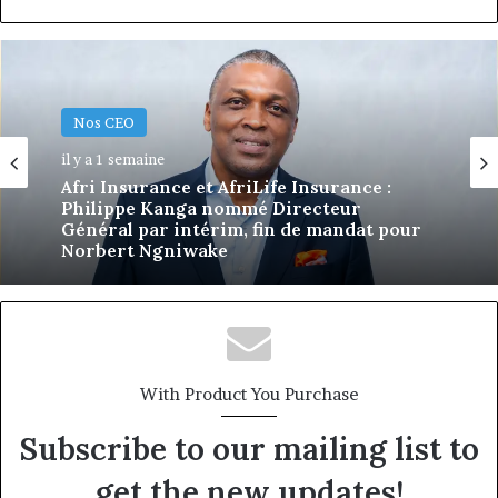
Jeune Talent
Nos CEO
il y a 2 semaines
Richard Junior Homsi Kue, de la route à
il y a 1 semaine
l’infrastructure digitale du fret en
Afrique centrale
Afri Insurance et AfriLife Insurance :
Philippe Kanga nommé Directeur
Général par intérim, fin de mandat pour
With Product You Purchase
Norbert Ngniwake
Subscribe to our mailing list to
get the new updates!