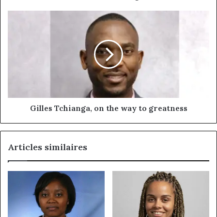
Gilles
Tchianga,
on
the
way
to
greatness
Gilles Tchianga, on the way to greatness
Articles similaires