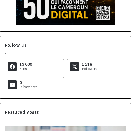
Follow Us
13 000
1 218
Fans
Followers
0
Subscribers
Featured Posts
Gaëtan
M