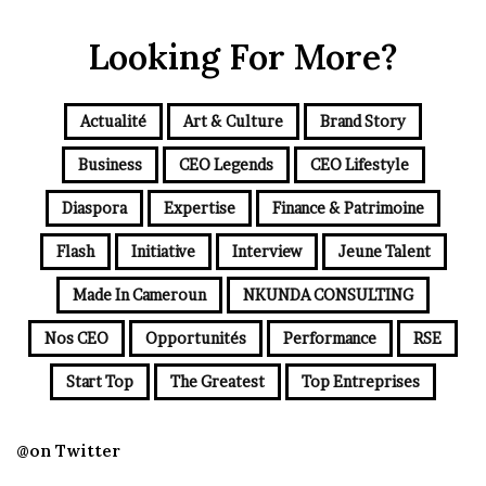
Looking For More?
Actualité
Art & Culture
Brand Story
Business
CEO Legends
CEO Lifestyle
Diaspora
Expertise
Finance & Patrimoine
Flash
Initiative
Interview
Jeune Talent
Made In Cameroun
NKUNDA CONSULTING
Nos CEO
Opportunités
Performance
RSE
Start Top
The Greatest
Top Entreprises
@on Twitter