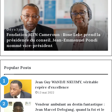
Debuchy
Bu
à
:
la
Ma
tête
Ro
d’Advans
Da
Cameroun
Tc
:
pa
il y a 5 jours
Gaëtan Debuchy à la tête d’Advans Cameroun : le
le
de
choix de la croissance sous discipline
choix
l’
de
cl
la
à
croissance
la
sous
co
Popular Posts
discipline
du
ma
Jean Guy WANDJI NKUIMY, véritable
de
repère d’excellence
en
13 mai 2022
Vendeur ambulant au destin fantastique :
Jean Marcel Defogang, quand la foi et le