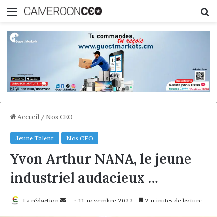
Menu
R
Accueil
/
Nos CEO
Jeune Talent
Nos CEO
Yvon Arthur NANA, le jeune
industriel audacieux …
Envoyer
La rédaction
11 novembre 2022
2 minutes de lecture
un