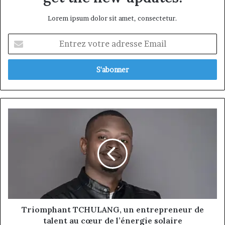
Lorem ipsum dolor sit amet, consectetur.
Entrez
votre
adresse
Email
Triomphant
TCHULANG,
un
entrepreneur
de
talent
au
cœur
de
l’énergie
Triomphant TCHULANG, un entrepreneur de
solaire
talent au cœur de l’énergie solaire