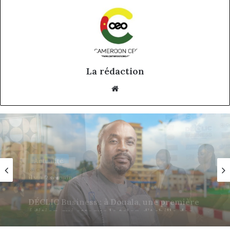
La rédaction
Website
Actualité
il y a 3 semaines
Afriland à Bangui : derrière une
succursale, l’émergence d’une banque-
corridor