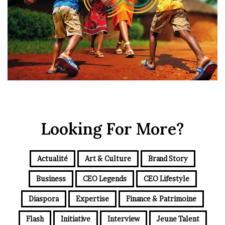
Looking For More?
Actualité
Art & Culture
Brand Story
Business
CEO Legends
CEO Lifestyle
Diaspora
Expertise
Finance & Patrimoine
Flash
Initiative
Interview
Jeune Talent