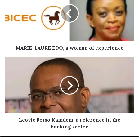
EDO,
a
woman
of
experience
MARIE-LAURE EDO, a woman of experience
Leovic
Fotso
Kamdem,
a
reference
in
the
banking
sector
Leovic Fotso Kamdem, a reference in the
banking sector