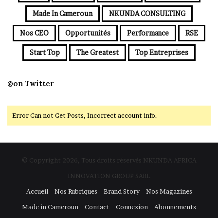
Made In Cameroun
NKUNDA CONSULTING
Nos CEO
Opportunités
Performance
RSE
Start Top
The Greatest
Top Entreprises
@on Twitter
Error Can not Get Posts, Incorrect account info.
© Copyright 2026, Tous droits réservés NKUNDA AFRICA
INNOVATION GROUP SARL
Accueil
Nos Rubriques
Brand Story
Nos Magazines
Made in Cameroun
Contact
Connexion
Abonnements