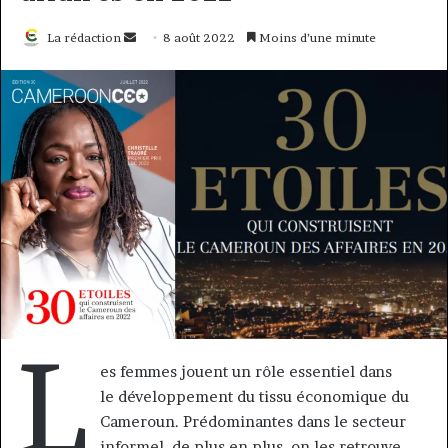
Envoyer
La rédaction
8 août 2022
Moins d’une minute
un
courriel
L
es femmes jouent un rôle essentiel dans
le développement du tissu économique du
Cameroun. Prédominantes dans le secteur
informel, de plus en plus, on les retrouve