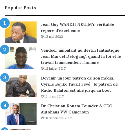
sous
co
Popular Posts
discipline
du
ma
Jean Guy WANDJI NKUIMY, véritable
de
repère d’excellence
en
13 mai 2022
Vendeur ambulant au destin fantastique :
Jean Marcel Defogang, quand la foi et le
travail transcendent l’homme
12 juillet 2017
Devenir un jour patron de son média,
Cyrille Bojiko l’avait rêvé : le patron de
Radio Balafon est allé jusqu’au bout
11 mars 2017
Dr Christian Kouam Founder & CEO
Autohaus VW Cameroun
18 décembre 2017