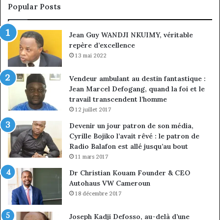
sous
co
Popular Posts
discipline
du
ma
Jean Guy WANDJI NKUIMY, véritable
de
repère d’excellence
en
13 mai 2022
Vendeur ambulant au destin fantastique :
Jean Marcel Defogang, quand la foi et le
travail transcendent l’homme
12 juillet 2017
Devenir un jour patron de son média,
Cyrille Bojiko l’avait rêvé : le patron de
Radio Balafon est allé jusqu’au bout
11 mars 2017
Dr Christian Kouam Founder & CEO
Autohaus VW Cameroun
18 décembre 2017
Joseph Kadji Defosso, au-delà d’une