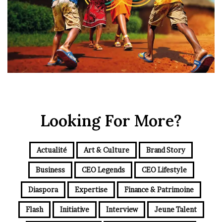
Looking For More?
Actualité
Art & Culture
Brand Story
Business
CEO Legends
CEO Lifestyle
Diaspora
Expertise
Finance & Patrimoine
Flash
Initiative
Interview
Jeune Talent