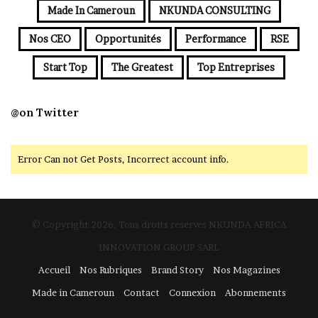
Made In Cameroun
NKUNDA CONSULTING
Nos CEO
Opportunités
Performance
RSE
Start Top
The Greatest
Top Entreprises
@on Twitter
Error Can not Get Posts, Incorrect account info.
© Copyright 2026, Tous droits réservés NKUNDA AFRICA
INNOVATION GROUP SARL
Accueil
Nos Rubriques
Brand Story
Nos Magazines
Made in Cameroun
Contact
Connexion
Abonnements