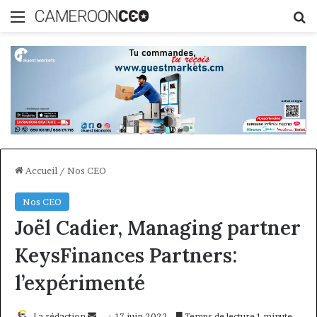
Menu
R
Accueil
/
Nos CEO
Nos CEO
Joël Cadier, Managing partner
KeysFinances Partners:
l’expérimenté
Envoyer
La rédaction
17 juin 2022
Temps de lecture 1 minute