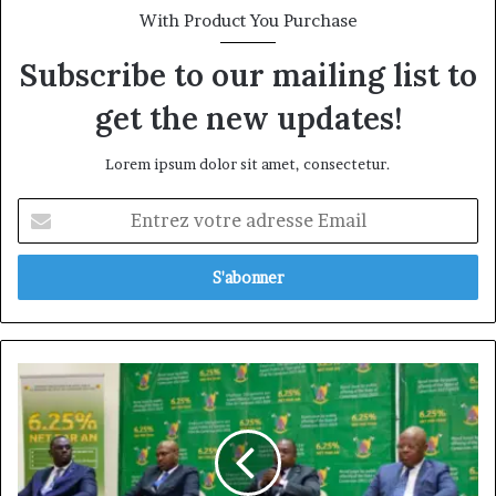
Général par intérim, fin de mandat pour
With Product You Purchase
Norbert Ngniwake
Subscribe to our mailing list to
get the new updates!
Lorem ipsum dolor sit amet, consectetur.
Entrez
votre
adresse
Email
Emprunt
obligataire
2022:
le
ministre
des