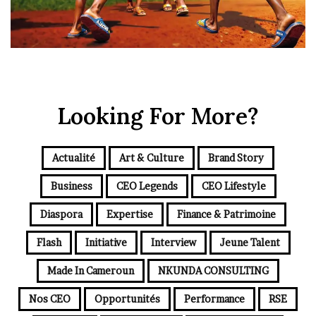
Looking For More?
Actualité
Art & Culture
Brand Story
Business
CEO Legends
CEO Lifestyle
Diaspora
Expertise
Finance & Patrimoine
Flash
Initiative
Interview
Jeune Talent
Made In Cameroun
NKUNDA CONSULTING
Nos CEO
Opportunités
Performance
RSE