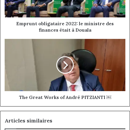
finances
était
à
Douala
Emprunt obligataire 2022: le ministre des
finances était à Douala
The
Great
Works
of
André
PITZIANTI
￼
The Great Works of André PITZIANTI ￼
Articles similaires