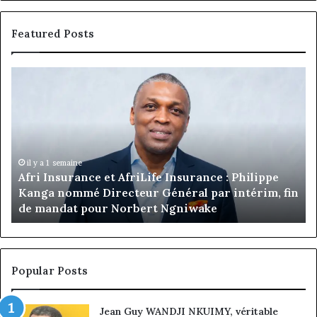
Featured Posts
Marcelle
Monkam
Siayojie
prend
les
commandes
de
ife Insurance : Philippe
Jumia
il y a 18 heures
 Général par intérim, fin
Marcelle Monkam Siayojie
Maroc
rt Ngniwake
de Jumia Maroc
Popular Posts
Jean Guy WANDJI NKUIMY, véritable