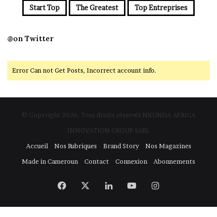
Start Top
The Greatest
Top Entreprises
@on Twitter
Error Can not Get Posts, Incorrect account info.
© Copyright 2026, Tous droits réservés NKUNDA AFRICA
INNOVATION GROUP SARL
Accueil
Nos Rubriques
Brand Story
Nos Magazines
Made in Cameroun
Contact
Connexion
Abonnements
Facebook
X
Linkedin
YouTube
Instagram