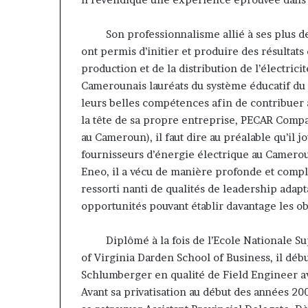
contribuer à fa
évoluer
regard porté su
le
‎Son professionnalisme allié à ses plus de 
samir Bouzidi s
regard
ont permis d’initier et produire des résultats
jesuisaucamer
porté
production et de la distribution de l’électrici
sur
la
Camerounais lauréats du système éducatif du p
diaspora »
leurs belles compétences afin de contribuer a
samir
la tête de sa propre entreprise, PECAR Comp
Bouzidi
au Cameroun), il faut dire au préalable qu’il jo
se
fournisseurs d’énergie électrique au Camero
confie
sur
Eneo, il a vécu de manière profonde et complè
jesuisaucameroun
ressorti nanti de qualités de leadership adap
com
opportunités pouvant établir davantage les obj
Diplômé à la fois de l’Ecole Nationale Sup
of Virginia Darden School of Business, il déb
Schlumberger en qualité de Field Engineer a
Avant sa privatisation au début des années 20