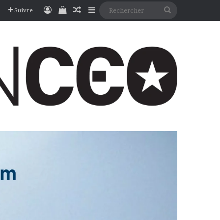
Connexion
Voir votre panier
Article Aléatoire
Sidebar (barre latérale)
Rechercher
Suivre