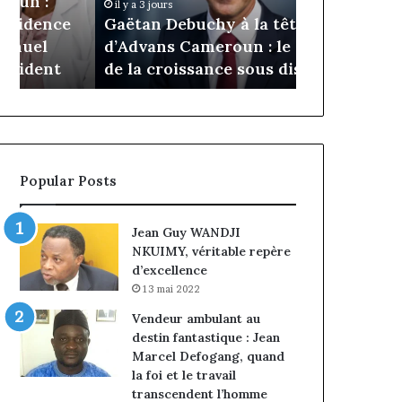
Daya Tchan
il y a 3 jours
Cameroun
Tchangoum
Gaëtan Debuchy à la tête
l’expérience
:
passe
d’Advans Cameroun : le choix
conquête d
le
de
de la croissance sous discipline
entreprises
choix
l’expérience
de
client
la
à
croissance
la
sous
conquête
discipline
du
Popular Posts
marché
des
entreprises
Jean Guy WANDJI
NKUIMY, véritable repère
d’excellence
13 mai 2022
Vendeur ambulant au
destin fantastique : Jean
Marcel Defogang, quand
la foi et le travail
transcendent l’homme