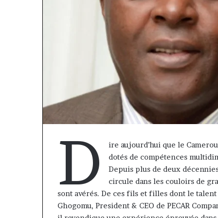
D
ire aujourd’hui que le Camerou
dotés de compétences multidime
« Cette
Depuis plus de deux décennies,
plateforme
circule dans les couloirs de gr
va
sont avérés. De ces fils et filles dont le tale
contribuer
il y a 1 semaine
à
Ghogomu, President & CEO de PECAR Company 
« Cette platef
faire
il revendique une expérience éprouvée dans l