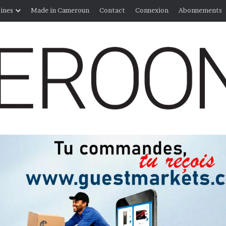
ines
Made in Cameroun
Contact
Connexion
Abonnements