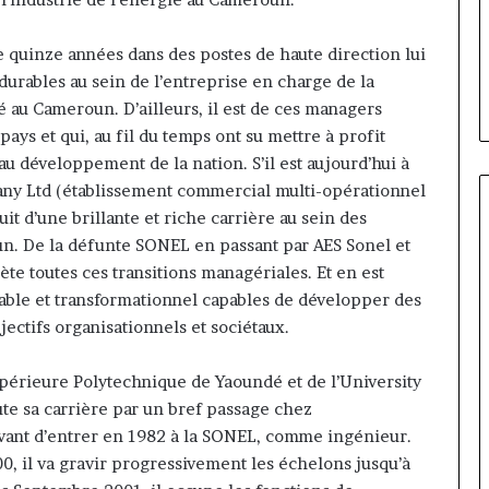
ire évoluer le
Fondation MTN Cameroun :
prend
r la diaspora »
Rose Leke prend la présidence
la
quinze années dans des postes de haute direction lui
e confie sur
du conseil, Jean-Emmanuel
présidence
 durables au sein de l’entreprise en charge de la
oun com
Pondi nommé vice-président
du
té au Cameroun. D’ailleurs, il est de ces managers
conseil,
Jean-
ays et qui, au fil du temps ont su mettre à profit
Emmanuel
u développement de la nation. S’il est aujourd’hui à
Pondi
any Ltd (établissement commercial multi-opérationnel
nommé
uit d’une brillante et riche carrière au sein des
vice-
un. De la défunte SONEL en passant par AES Sonel et
président
te toutes ces transitions managériales. Et en est
table et transformationnel capables de développer des
ectifs organisationnels et sociétaux.
érieure Polytechnique de Yaoundé et de l’University
ute sa carrière par un bref passage chez
vant d’entrer en 1982 à la SONEL, comme ingénieur.
00, il va gravir progressivement les échelons jusqu’à