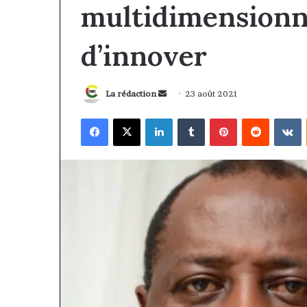
multidimensionne
d’innover
Envoyer
La rédaction
23 août 2021
un
Facebook
X
Linkedin
Tumblr
Pinterest
Reddit
V
courriel