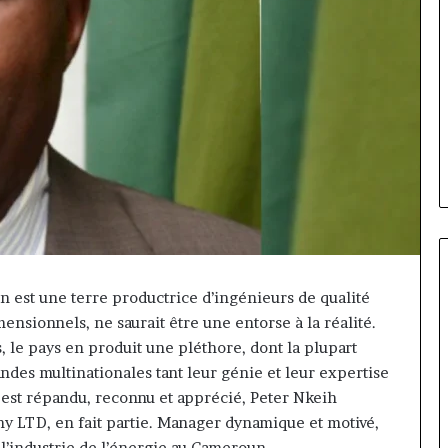
n est une terre productrice d’ingénieurs de qualité
nsionnels, ne saurait être une entorse à la réalité.
Fondation
 le pays en produit une pléthore, dont la plupart
MTN
andes multinationales tant leur génie et leur expertise
Cameroun
nt est répandu, reconnu et apprécié, Peter Nkeih
:
Rose
LTD, en fait partie. Manager dynamique et motivé,
orme va
il y a 14 heures
Leke
’industrie de l’énergie au Cameroun.