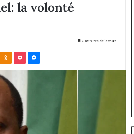
l: la volonté
2 minutes de lecture
Kontakte
Odnoklassniki
Pocket
Messenger