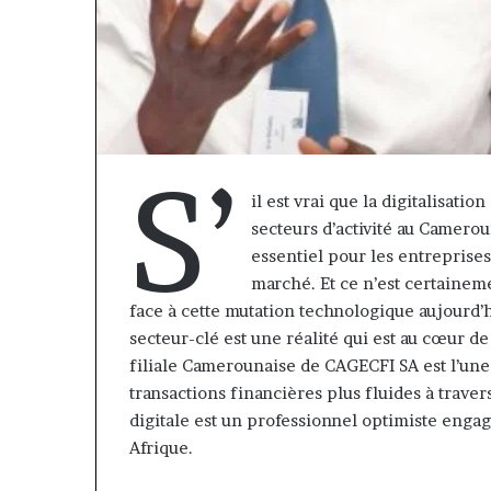
S’
il est vrai que la digitalisati
secteurs d’activité au Cameroun
essentiel pour les entreprises
marché. Et ce n’est certaineme
face à cette mutation technologique aujourd’h
secteur-clé est une réalité qui est au cœur de
filiale Camerounaise de CAGECFI SA est l’une
 Cette
Fondation
transactions financières plus fluides à trave
plateforme
MTN
va
Cameroun
digitale est un professionnel optimiste enga
ontribuer
:
il y a 1 semaine
Afrique.
à
Rose
« Cette plateforme va
il y a 1 jour
aire
Leke