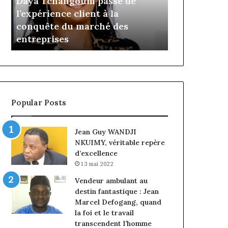
Daya Tchangoum passe de
Insurance :
Tchangoum
Philippe
l’expérience client à la
nommé Dire
passe
Kanga
conquête du marché des
intérim, fi
de
nommé
e
entreprises
Norbert Ng
l’expérience
Directeur
client
Général
à
par
la
intérim,
conquête
fin
du
de
Popular Posts
marché
mandat
des
pour
entreprises
Norbert
Jean Guy WANDJI
Ngniwake
NKUIMY, véritable repère
d’excellence
13 mai 2022
Vendeur ambulant au
destin fantastique : Jean
Marcel Defogang, quand
la foi et le travail
transcendent l’homme