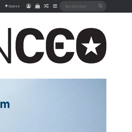
Connexion
Voir votre panier
Article Aléatoire
Sidebar (barre latérale)
Rechercher
Suivre