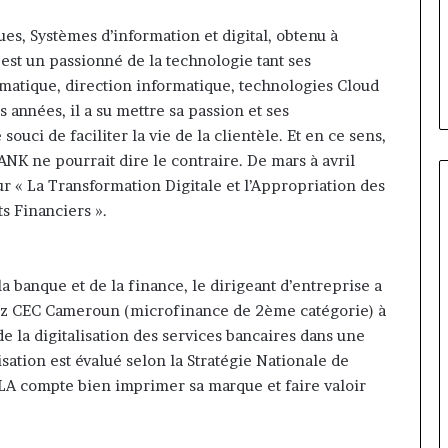
 Cameroun :
il y a 4 jours
Cameroun
d la présidence
Gaëtan Debuchy à la tête
es, Systèmes d’information et digital, obtenu à
:
ean-Emmanuel
d’Advans Cameroun : le choix
le
 est un passionné de la technologie tant ses
ice-président
de la croissance sous disciplin
choix
matique, direction informatique, technologies Cloud
de
s années, il a su mettre sa passion et ses
la
ouci de faciliter la vie de la clientèle. Et en ce sens,
croissance
NK ne pourrait dire le contraire. De mars à avril
sous
discipline
ur « La Transformation Digitale et l’Appropriation des
s Financiers ».
a banque et de la finance, le dirigeant d’entreprise a
hez CEC Cameroun (microfinance de 2ème catégorie) à
de la digitalisation des services bancaires dans une
ation est évalué selon la Stratégie Nationale de
A compte bien imprimer sa marque et faire valoir