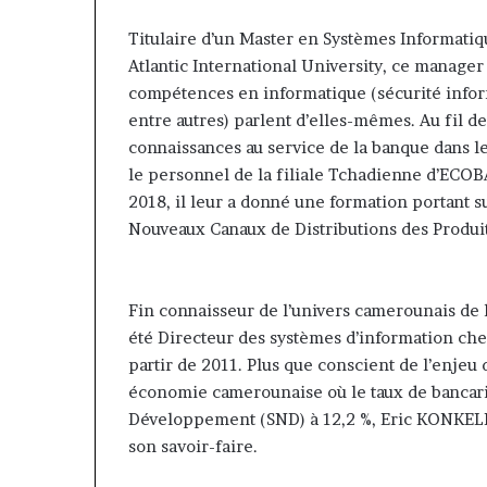
contribuer à faire évoluer le
Fondation MTN
voluer
prend
regard porté sur la diaspora »
Rose Leke pren
Titulaire d’un Master en Systèmes Informatiqu
e
la
samir Bouzidi se confie sur
du conseil, J
egard
présidence
Atlantic International University, ce manager
jesuisaucameroun com
Pondi nommé v
porté
du
compétences en informatique (sécurité infor
ur
conseil,
entre autres) parlent d’elles-mêmes. Au fil de
a
Jean-
connaissances au service de la banque dans le s
iaspora »
Emmanuel
le personnel de la filiale Tchadienne d’ECOBA
amir
Pondi
ouzidi
nommé
2018, il leur a donné une formation portant s
e
vice-
Nouveaux Canaux de Distributions des Produit
onfie
président
ur
esuisaucameroun
Fin connaisseur de l’univers camerounais de l
com
été Directeur des systèmes d’information c
partir de 2011. Plus que conscient de l’enjeu 
économie camerounaise où le taux de bancaris
Développement (SND) à 12,2 %, Eric KONKELL
son savoir-faire.