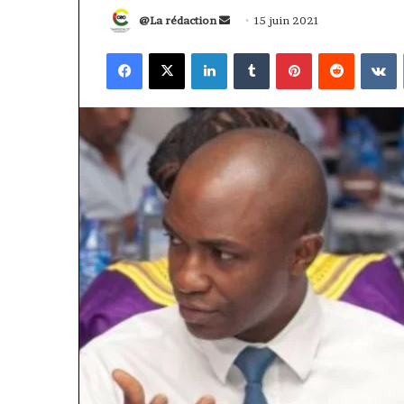
Envoyer
@La rédaction
15 juin 2021
un
Facebook
X
Linkedin
Tumblr
Pinterest
Reddit
V
courriel