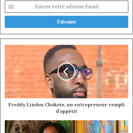
Entrez
votre
adresse
Email
Freddy
Lindou
Chokote,
un
entrepreneur
rempli
d’appétit
Freddy Lindou Chokote, un entrepreneur rempli
d’appétit
Elizabeth
ELANGO