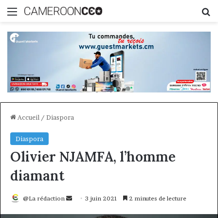
Menu
R
Accueil
/
Diaspora
Diaspora
Olivier NJAMFA, l’homme
diamant
Envoyer
@La rédaction
3 juin 2021
2 minutes de lecture
un