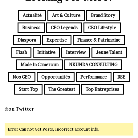
Actualité
Art & Culture
Brand Story
Business
CEO Legends
CEO Lifestyle
Diaspora
Expertise
Finance & Patrimoine
Flash
Initiative
Interview
Jeune Talent
Made In Cameroun
NKUNDA CONSULTING
Nos CEO
Opportunités
Performance
RSE
Start Top
The Greatest
Top Entreprises
@on Twitter
Error Can not Get Posts, Incorrect account info.