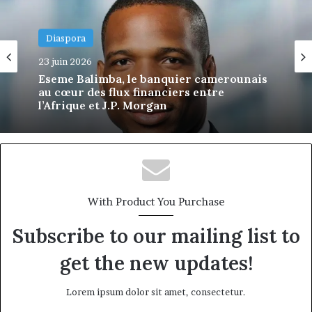
Diaspora
23 juin 2026
Diaspora
Eseme Balimba, le banquier camerounais
10 juin 2026
au cœur des flux financiers entre
l’Afrique et J.P. Morgan
Asong Suh: The Cameroonian Engineer
Bringing Artificial Intelligence to Critical
Infrastructure
With Product You Purchase
Subscribe to our mailing list to
get the new updates!
Lorem ipsum dolor sit amet, consectetur.