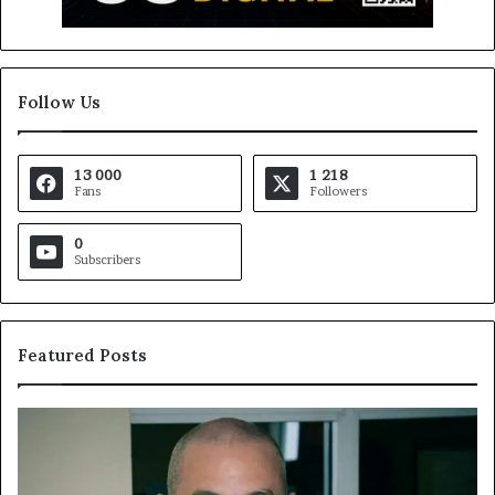
Follow Us
13 000
1 218
Fans
Followers
0
Subscribers
Featured Posts
Fondation
MTN
Cameroun
: