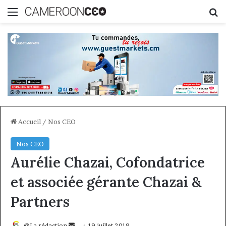
Menu
R
Accueil
/
Nos CEO
Nos CEO
Aurélie Chazai, Cofondatrice
et associée gérante Chazai &
Partners
Envoyer
@La rédaction
19 juillet 2019