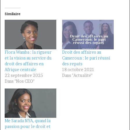
Similaire
Flora Wamba : la rigueur
Droit des affaires au
et la vision au service du
Cameroun : le pari réussi
droit des affaires en
des repats
Afrique centrale
18 octobre 2021
22 septembre 2025
Dans "Actualité"
Dans "Nos CEO"
Me Sarada NYA, quand la
passion pour le droit et