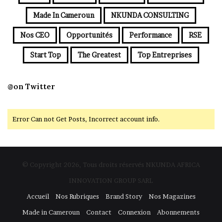
Made In Cameroun
NKUNDA CONSULTING
Nos CEO
Opportunités
Performance
RSE
Start Top
The Greatest
Top Entreprises
@on Twitter
Error Can not Get Posts, Incorrect account info.
© Copyright 2026, Tous droits réservés NKUNDA AFRICA
INNOVATION GROUP SARL
Accueil
Nos Rubriques
Brand Story
Nos Magazines
Made in Cameroun
Contact
Connexion
Abonnements