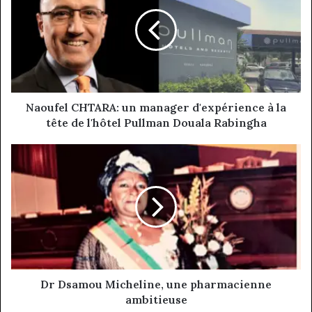
un
manager
d'expérience
à
la
tête
de
l'hôtel
Naoufel CHTARA: un manager d'expérience à la
Pullman
tête de l'hôtel Pullman Douala Rabingha
Douala
Rabingha
Dr
Dsamou
Micheline,
une
pharmacienne
ambitieuse
Dr Dsamou Micheline, une pharmacienne
ambitieuse