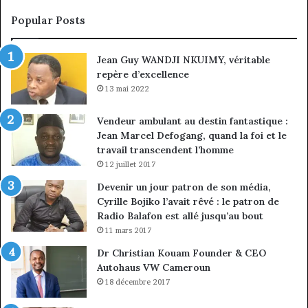
croissance
la
sous
co
Popular Posts
discipline
du
ma
Jean Guy WANDJI NKUIMY, véritable
de
repère d’excellence
en
13 mai 2022
Vendeur ambulant au destin fantastique :
Jean Marcel Defogang, quand la foi et le
travail transcendent l’homme
12 juillet 2017
Devenir un jour patron de son média,
Cyrille Bojiko l’avait rêvé : le patron de
Radio Balafon est allé jusqu’au bout
11 mars 2017
Dr Christian Kouam Founder & CEO
Autohaus VW Cameroun
18 décembre 2017