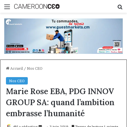
Menu
R
Accueil
/
Nos CEO
Nos CEO
Marie Rose EBA, PDG INNOV
GROUP SA: quand l’ambition
embrasse l’humanité
Envoyer
@La rédaction
3 juin 2019
Temps de lecture 1 minute