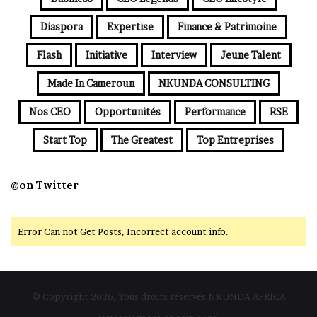
Diaspora
Expertise
Finance & Patrimoine
Flash
Initiative
Interview
Jeune Talent
Made In Cameroun
NKUNDA CONSULTING
Nos CEO
Opportunités
Performance
RSE
Start Top
The Greatest
Top Entreprises
@on Twitter
Error Can not Get Posts, Incorrect account info.
© Copyright 2026, Tous droits réservés NKUNDA AFRICA