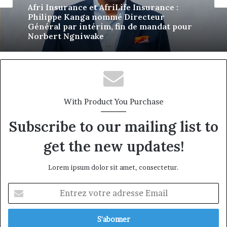
Eva Mballa, la journaliste-entrepreneure
il y a 1 semaine
qui veut donner aux médias africains une
nouvelle saison
Afri Insurance et AfriLife Insurance :
Philippe Kanga nommé Directeur
Général par intérim, fin de mandat pour
With Product You Purchase
Norbert Ngniwake
Subscribe to our mailing list to
get the new updates!
Lorem ipsum dolor sit amet, consectetur.
Entrez
votre
adresse
Email