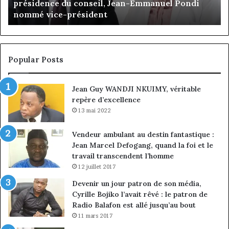
Gaëtan Debuchy à la tête d’Advans Cameroun : le
le
de
choix de la croissance sous discipline
choix
l’
de
cl
la
à
croissance
la
sous
co
Popular Posts
discipline
du
ma
Jean Guy WANDJI NKUIMY, véritable
de
repère d’excellence
en
13 mai 2022
Vendeur ambulant au destin fantastique :
Jean Marcel Defogang, quand la foi et le
travail transcendent l’homme
12 juillet 2017
Devenir un jour patron de son média,
Cyrille Bojiko l’avait rêvé : le patron de
Radio Balafon est allé jusqu’au bout
11 mars 2017