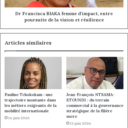
de
la
vision
Dr Francisca BIAKA femme d'impact, entre
et
poursuite de la vision et résilience
résilience
Articles similaires
Pauline Tchokokam : une
Jean-François NTSAMA-
trajectoire montante dans
ETOUNDI : du terrain
les métiers exigeants de la
commercial à la gouvernance
mobilité internationale
stratégique de la filière
sucre
16 juin 2026
15 juin 2026