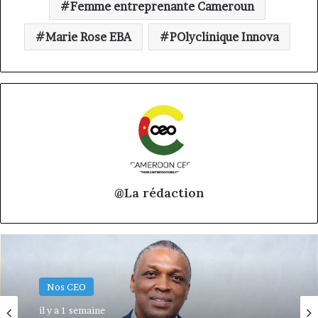
Femme entreprenante Cameroun
Marie Rose EBA
POlyclinique Innova
@La rédaction
Nos CEO
Nos CEO
18 juin 2026