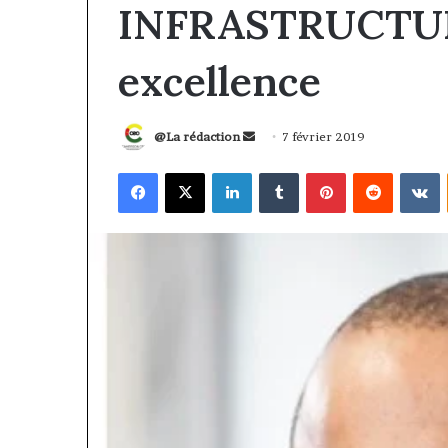
INFRASTRUCTURE
excellence
Envoyer
@La rédaction
7 février 2019
un
Facebook
X
Linkedin
Tumblr
Pinterest
Reddit
V
courriel