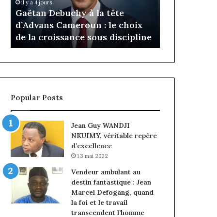
Daya Tchan
il y a 4 jours
Cameroun
Tchangoum
Gaëtan Debuchy à la tête
l’expérience
:
passe
d’Advans Cameroun : le choix
conquête d
le
de
de la croissance sous discipline
entreprises
choix
l’expérience
de
client
la
à
croissance
la
sous
conquête
discipline
du
Popular Posts
marché
des
entreprises
Jean Guy WANDJI
NKUIMY, véritable repère
d’excellence
13 mai 2022
Vendeur ambulant au
destin fantastique : Jean
Marcel Defogang, quand
la foi et le travail
transcendent l’homme