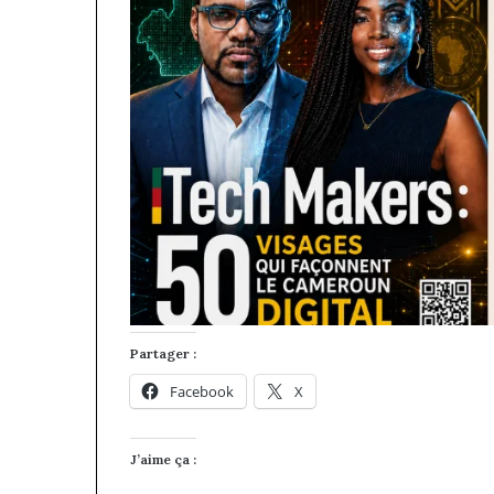
Partager :
Facebook
X
J’aime ça :