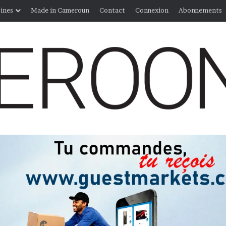
ines
Made in Cameroun
Contact
Connexion
Abonnements