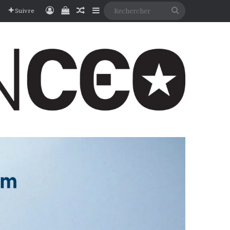
Connexion
Voir votre panier
Article Aléatoire
Sidebar (barre latérale)
Rechercher
Suivre