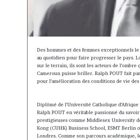
Insurance : Philippe Kanga
il y a 3 heures
hilippe
de
nommé Directeur Général par
Marcelle Monk
Kanga
Jumia
intérim, fin de mandat pour
prend les com
nommé
Maroc
Norbert Ngniwake
Maroc
irecteur
énéral
par
ntérim,
Des hommes et des femmes exceptionnels le 
in
de
au quotidien pour faire progresser le pays. L
mandat
sur le terrain, ils sont les acteurs de l’ombr
pour
Cameroun puisse briller. Ralph POUT fait par
Norbert
pour l’amélioration des conditions de vie des
Ngniwake
Diplômé de l’Université Catholique d’Afriqu
Ralph POUT en véritable passionné du savoir a
prestigieuses comme Middlesex University d
Kong (CUHK) Business School, ESMT Berlin o
Londres. Comme son parcours académique, le 