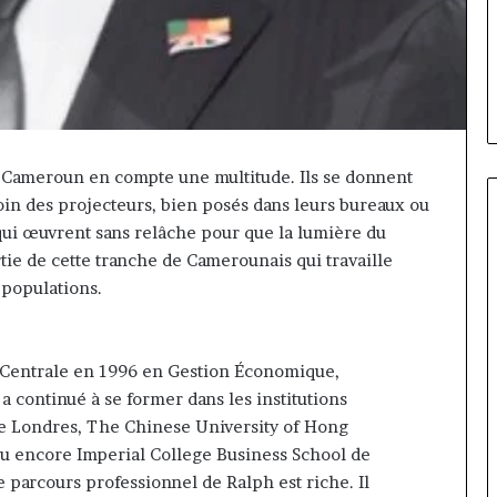
Fondation MTN Cameroun :
prend
am Siayojie
Rose Leke prend la présidence
la
mandes de Jumia
du conseil, Jean-Emmanuel
présidence
Pondi nommé vice-président
du
conseil,
Jean-
Emmanuel
Cameroun en compte une multitude. Ils se donnent
Pondi
nommé
oin des projecteurs, bien posés dans leurs bureaux ou
vice-
e qui œuvrent sans relâche pour que la lumière du
président
tie de cette tranche de Camerounais qui travaille
 populations.
e Centrale en 1996 en Gestion Économique,
 continué à se former dans les institutions
e Londres, The Chinese University of Hong
u encore Imperial College Business School de
parcours professionnel de Ralph est riche. Il