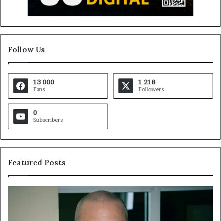
Follow Us
13 000
1 218
Fans
Followers
0
Subscribers
Featured Posts
Fondation
MTN
Cameroun