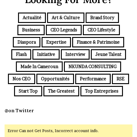
Actualité
Art & Culture
Brand Story
Business
CEO Legends
CEO Lifestyle
Diaspora
Expertise
Finance & Patrimoine
Flash
Initiative
Interview
Jeune Talent
Made In Cameroun
NKUNDA CONSULTING
Nos CEO
Opportunités
Performance
RSE
Start Top
The Greatest
Top Entreprises
@on Twitter
Error Can not Get Posts, Incorrect account info.