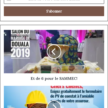
votre
adresse
Email
Et
de
6
pour
le
SAMMEC!
Et de 6 pour le SAMMEC!
Quand
IDA
drague
les