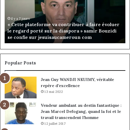
:
Rose
Leke
prend
il y a 10 heures
 à faire évoluer
Fondation MTN Cameroun : Rose Lek
la
» samir Bouzidi
présidence du conseil, Jean-Emman
présidence
 com
nommé vice-président
du
conseil,
Jean-
Emmanuel
Pondi
Popular Posts
nommé
vice-
Jean Guy WANDJI NKUIMY, véritable
président
repère d’excellence
13 mai 2022
Vendeur ambulant au destin fantastique :
Jean Marcel Defogang, quand la foi et le
travail transcendent l’homme
12 juillet 2017