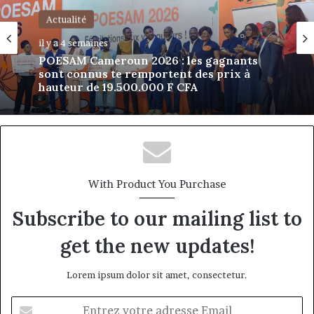
Actualité
Actualité
il y a 4 semaines
4 juillet 2026
POESAM Cameroun 2026 : les gagnants
sont connus te remportent des prix à
hauteur de 19.500.000 F CFA
Orange Business Cameroun : l’IA comme
levier de performance pour les
entreprises camerounaises
With Product You Purchase
Subscribe to our mailing list to
get the new updates!
Lorem ipsum dolor sit amet, consectetur.
Entrez