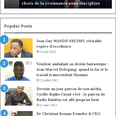
choix de la croissance sous discipline
choix
l’
de
cl
la
à
croissance
la
sous
co
Popular Posts
discipline
du
ma
Jean Guy WANDJI NKUIMY, véritable
de
repère d’excellence
en
13 mai 2022
Vendeur ambulant au destin fantastique :
Jean Marcel Defogang, quand la foi et le
travail transcendent l’homme
12 juillet 2017
Devenir un jour patron de son média,
Cyrille Bojiko l’avait rêvé : le patron de
Radio Balafon est allé jusqu’au bout
11 mars 2017
Dr Christian Kouam Founder & CEO