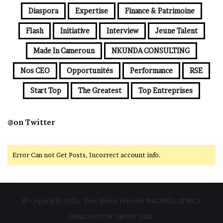
Diaspora
Expertise
Finance & Patrimoine
Flash
Initiative
Interview
Jeune Talent
Made In Cameroun
NKUNDA CONSULTING
Nos CEO
Opportunités
Performance
RSE
Start Top
The Greatest
Top Entreprises
@on Twitter
Error Can not Get Posts, Incorrect account info.
© Copyright 2026, Tous droits réservés NKUNDA AFRICA
INNOVATION GROUP SARL