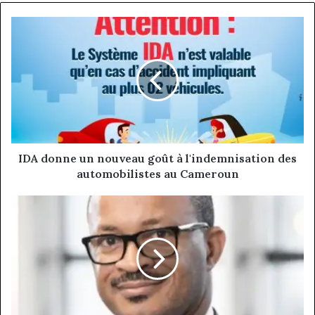
IDA
donne
un
nouveau
goût
à
l'indemnisation
des
automobilistes
au
IDA donne un nouveau goût à l'indemnisation des
Cameroun
automobilistes au Cameroun
Ralph
Pout,country
manager
NMS
INFRASTRUCTURE
Ltd:
ambition
et